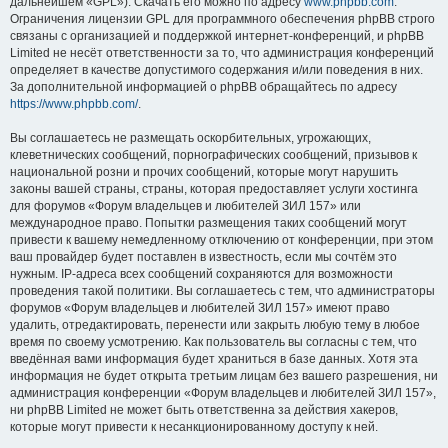
дальнейшем «GPL»). Скачать его можно по адресу
www.phpbb.com
.
Ограничения лицензии GPL для программного обеспечения phpBB строго
связаны с организацией и поддержкой интернет-конференций, и phpBB
Limited не несёт ответственности за то, что администрация конференций
определяет в качестве допустимого содержания и/или поведения в них.
За дополнительной информацией о phpBB обращайтесь по адресу
https://www.phpbb.com/
.
Вы соглашаетесь не размещать оскорбительных, угрожающих,
клеветнических сообщений, порнографических сообщений, призывов к
национальной розни и прочих сообщений, которые могут нарушить
законы вашей страны, страны, которая предоставляет услуги хостинга
для форумов «Форум владельцев и любителей ЗИЛ 157» или
международное право. Попытки размещения таких сообщений могут
привести к вашему немедленному отключению от конференции, при этом
ваш провайдер будет поставлен в известность, если мы сочтём это
нужным. IP-адреса всех сообщений сохраняются для возможности
проведения такой политики. Вы соглашаетесь с тем, что администраторы
форумов «Форум владельцев и любителей ЗИЛ 157» имеют право
удалить, отредактировать, перенести или закрыть любую тему в любое
время по своему усмотрению. Как пользователь вы согласны с тем, что
введённая вами информация будет храниться в базе данных. Хотя эта
информация не будет открыта третьим лицам без вашего разрешения, ни
администрация конференции «Форум владельцев и любителей ЗИЛ 157»,
ни phpBB Limited не может быть ответственна за действия хакеров,
которые могут привести к несанкционированному доступу к ней.