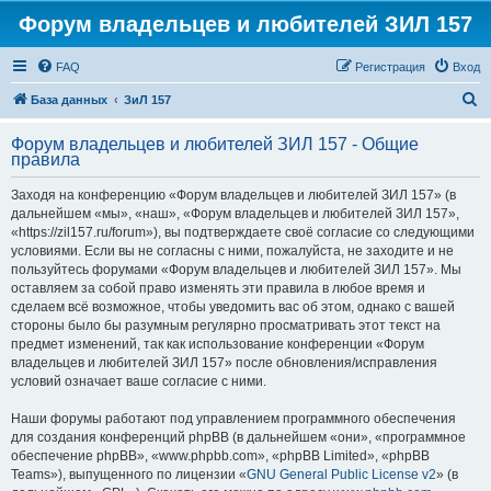
Форум владельцев и любителей ЗИЛ 157
FAQ
Регистрация
Вход
П
База данных
ЗиЛ 157
о
Форум владельцев и любителей ЗИЛ 157 - Общие
и
правила
с
Заходя на конференцию «Форум владельцев и любителей ЗИЛ 157» (в
к
дальнейшем «мы», «наш», «Форум владельцев и любителей ЗИЛ 157»,
«https://zil157.ru/forum»), вы подтверждаете своё согласие со следующими
условиями. Если вы не согласны с ними, пожалуйста, не заходите и не
пользуйтесь форумами «Форум владельцев и любителей ЗИЛ 157». Мы
оставляем за собой право изменять эти правила в любое время и
сделаем всё возможное, чтобы уведомить вас об этом, однако с вашей
стороны было бы разумным регулярно просматривать этот текст на
предмет изменений, так как использование конференции «Форум
владельцев и любителей ЗИЛ 157» после обновления/исправления
условий означает ваше согласие с ними.
Наши форумы работают под управлением программного обеспечения
для создания конференций phpBB (в дальнейшем «они», «программное
обеспечение phpBB», «www.phpbb.com», «phpBB Limited», «phpBB
Teams»), выпущенного по лицензии «
GNU General Public License v2
» (в