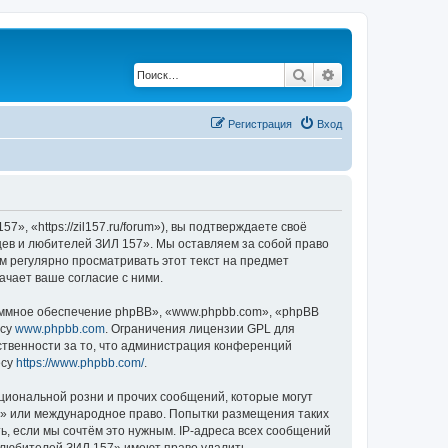
Поиск
Расширенный по
Регистрация
Вход
 «https://zil157.ru/forum»), вы подтверждаете своё
цев и любителей ЗИЛ 157». Мы оставляем за собой право
м регулярно просматривать этот текст на предмет
чает ваше согласие с ними.
ммное обеспечение phpBB», «www.phpbb.com», «phpBB
есу
www.phpbb.com
. Ограничения лицензии GPL для
ственности за то, что администрация конференций
есу
https://www.phpbb.com/
.
циональной розни и прочих сообщений, которые могут
7» или международное право. Попытки размещения таких
, если мы сочтём это нужным. IP-адреса всех сообщений