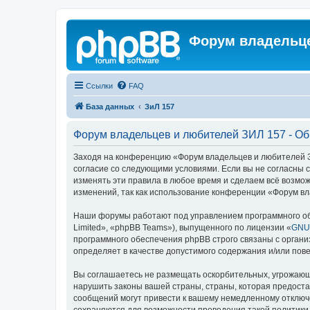
Форум владельце
Ссылки
FAQ
База данных
ЗиЛ 157
Форум владельцев и любителей ЗИЛ 157 - О
Заходя на конференцию «Форум владельцев и любителей ЗИЛ
согласие со следующими условиями. Если вы не согласны 
изменять эти правила в любое время и сделаем всё возмож
изменений, так как использование конференции «Форум вл
Наши форумы работают под управлением программного об
Limited», «phpBB Teams»), выпущенного по лицензии «
GNU 
программного обеспечения phpBB строго связаны с органи
определяет в качестве допустимого содержания и/или по
Вы соглашаетесь не размещать оскорбительных, угрожающ
нарушить законы вашей страны, страны, которая предост
сообщений могут привести к вашему немедленному отключе