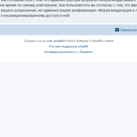
. Вы соглашаетесь с тем, что администраторы форумов «Форум владельцев и
ое время по своему усмотрению. Как пользователь вы согласны с тем, что в
з вашего разрешения, ни администрация конференции «Форум владельцев и л
 к несанкционированному доступу к ней.
Связаться
Создано на основе
phpBB
® Forum Software © phpBB Limited
Русская поддержка phpBB
Конфиденциальность
|
Правила