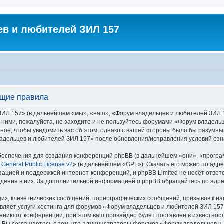
в и любителей ЗИЛ 157
бщие правила
 157» (в дальнейшем «мы», «наш», «Форум владельцев и любителей ЗИЛ 157»,
с ними, пожалуйста, не заходите и не пользуйтесь форумами «Форум владель
ное, чтобы уведомить вас об этом, однако с вашей стороны было бы разумны
адельцев и любителей ЗИЛ 157» после обновления/исправления условий озна
еспечения для создания конференций phpBB (в дальнейшем «они», «програ
General Public License v2
» (в дальнейшем «GPL»). Скачать его можно по адр
зацией и поддержкой интернет-конференций, и phpBB Limited не несёт ответ
ведения в них. За дополнительной информацией о phpBB обращайтесь по адр
их, клеветнических сообщений, порнографических сообщений, призывов к на
авляет услуги хостинга для форумов «Форум владельцев и любителей ЗИЛ 15
нию от конференции, при этом ваш провайдер будет поставлен в известность