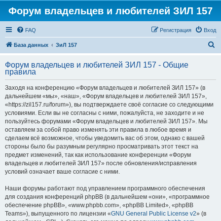
Форум владельцев и любителей ЗИЛ 157
FAQ
Регистрация
Вход
П
База данных
ЗиЛ 157
о
Форум владельцев и любителей ЗИЛ 157 - Общие
и
правила
с
Заходя на конференцию «Форум владельцев и любителей ЗИЛ 157» (в
к
дальнейшем «мы», «наш», «Форум владельцев и любителей ЗИЛ 157»,
«https://zil157.ru/forum»), вы подтверждаете своё согласие со следующими
условиями. Если вы не согласны с ними, пожалуйста, не заходите и не
пользуйтесь форумами «Форум владельцев и любителей ЗИЛ 157». Мы
оставляем за собой право изменять эти правила в любое время и
сделаем всё возможное, чтобы уведомить вас об этом, однако с вашей
стороны было бы разумным регулярно просматривать этот текст на
предмет изменений, так как использование конференции «Форум
владельцев и любителей ЗИЛ 157» после обновления/исправления
условий означает ваше согласие с ними.
Наши форумы работают под управлением программного обеспечения
для создания конференций phpBB (в дальнейшем «они», «программное
обеспечение phpBB», «www.phpbb.com», «phpBB Limited», «phpBB
Teams»), выпущенного по лицензии «
GNU General Public License v2
» (в