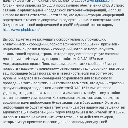
дальнейшем «GPL»). Скачать его можно по адресу
www.phpbb.com
.
Ограничения лицензии GPL для программного обеспечения phpBB строго
связаны с организацией и поддержкой интернет-конференций, и phpBB
Limited не несёт ответственности за то, что администрация конференций
определяет в качестве допустимого содержания и/или поведения в них.
За дополнительной информацией о phpBB обращайтесь по адресу
https://www.phpbb.com/
.
Вы соглашаетесь не размещать оскорбительных, угрожающих,
клеветнических сообщений, порнографических сообщений, призывов к
национальной розни и прочих сообщений, которые могут нарушить
законы вашей страны, страны, которая предоставляет услуги хостинга
для форумов «Форум владельцев и любителей ЗИЛ 157» или
международное право. Попытки размещения таких сообщений могут
привести к вашему немедленному отключению от конференции, при этом
ваш провайдер будет поставлен в известность, если мы сочтём это
нужным. IP-адреса всех сообщений сохраняются для возможности
проведения такой политики. Вы соглашаетесь с тем, что администраторы
форумов «Форум владельцев и любителей ЗИЛ 157» имеют право
удалить, отредактировать, перенести или закрыть любую тему в любое
время по своему усмотрению. Как пользователь вы согласны с тем, что
введённая вами информация будет храниться в базе данных. Хотя эта
информация не будет открыта третьим лицам без вашего разрешения, ни
администрация конференции «Форум владельцев и любителей ЗИЛ 157»,
ни phpBB Limited не может быть ответственна за действия хакеров,
которые могут привести к несанкционированному доступу к ней.