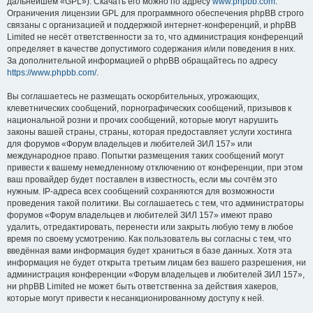
дальнейшем «GPL»). Скачать его можно по адресу
www.phpbb.com
.
Ограничения лицензии GPL для программного обеспечения phpBB строго
связаны с организацией и поддержкой интернет-конференций, и phpBB
Limited не несёт ответственности за то, что администрация конференций
определяет в качестве допустимого содержания и/или поведения в них.
За дополнительной информацией о phpBB обращайтесь по адресу
https://www.phpbb.com/
.
Вы соглашаетесь не размещать оскорбительных, угрожающих,
клеветнических сообщений, порнографических сообщений, призывов к
национальной розни и прочих сообщений, которые могут нарушить
законы вашей страны, страны, которая предоставляет услуги хостинга
для форумов «Форум владельцев и любителей ЗИЛ 157» или
международное право. Попытки размещения таких сообщений могут
привести к вашему немедленному отключению от конференции, при этом
ваш провайдер будет поставлен в известность, если мы сочтём это
нужным. IP-адреса всех сообщений сохраняются для возможности
проведения такой политики. Вы соглашаетесь с тем, что администраторы
форумов «Форум владельцев и любителей ЗИЛ 157» имеют право
удалить, отредактировать, перенести или закрыть любую тему в любое
время по своему усмотрению. Как пользователь вы согласны с тем, что
введённая вами информация будет храниться в базе данных. Хотя эта
информация не будет открыта третьим лицам без вашего разрешения, ни
администрация конференции «Форум владельцев и любителей ЗИЛ 157»,
ни phpBB Limited не может быть ответственна за действия хакеров,
которые могут привести к несанкционированному доступу к ней.