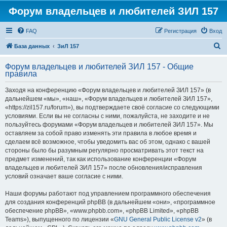
Форум владельцев и любителей ЗИЛ 157
FAQ
Регистрация
Вход
П
База данных
ЗиЛ 157
о
Форум владельцев и любителей ЗИЛ 157 - Общие
и
правила
с
Заходя на конференцию «Форум владельцев и любителей ЗИЛ 157» (в
к
дальнейшем «мы», «наш», «Форум владельцев и любителей ЗИЛ 157»,
«https://zil157.ru/forum»), вы подтверждаете своё согласие со следующими
условиями. Если вы не согласны с ними, пожалуйста, не заходите и не
пользуйтесь форумами «Форум владельцев и любителей ЗИЛ 157». Мы
оставляем за собой право изменять эти правила в любое время и
сделаем всё возможное, чтобы уведомить вас об этом, однако с вашей
стороны было бы разумным регулярно просматривать этот текст на
предмет изменений, так как использование конференции «Форум
владельцев и любителей ЗИЛ 157» после обновления/исправления
условий означает ваше согласие с ними.
Наши форумы работают под управлением программного обеспечения
для создания конференций phpBB (в дальнейшем «они», «программное
обеспечение phpBB», «www.phpbb.com», «phpBB Limited», «phpBB
Teams»), выпущенного по лицензии «
GNU General Public License v2
» (в