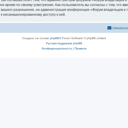
. Вы соглашаетесь с тем, что администраторы форумов «Форум владельцев и
ое время по своему усмотрению. Как пользователь вы согласны с тем, что в
з вашего разрешения, ни администрация конференции «Форум владельцев и л
 к несанкционированному доступу к ней.
Связаться
Создано на основе
phpBB
® Forum Software © phpBB Limited
Русская поддержка phpBB
Конфиденциальность
|
Правила