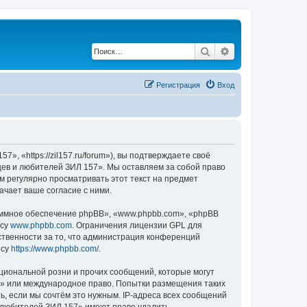
Поиск
Расширенный по
Регистрация
Вход
 «https://zil157.ru/forum»), вы подтверждаете своё
цев и любителей ЗИЛ 157». Мы оставляем за собой право
м регулярно просматривать этот текст на предмет
чает ваше согласие с ними.
ммное обеспечение phpBB», «www.phpbb.com», «phpBB
есу
www.phpbb.com
. Ограничения лицензии GPL для
ственности за то, что администрация конференций
есу
https://www.phpbb.com/
.
циональной розни и прочих сообщений, которые могут
7» или международное право. Попытки размещения таких
, если мы сочтём это нужным. IP-адреса всех сообщений