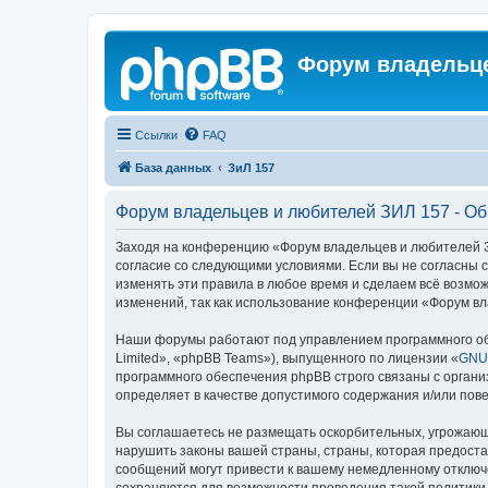
Форум владельце
Ссылки
FAQ
База данных
ЗиЛ 157
Форум владельцев и любителей ЗИЛ 157 - О
Заходя на конференцию «Форум владельцев и любителей ЗИЛ
согласие со следующими условиями. Если вы не согласны 
изменять эти правила в любое время и сделаем всё возмож
изменений, так как использование конференции «Форум вл
Наши форумы работают под управлением программного об
Limited», «phpBB Teams»), выпущенного по лицензии «
GNU 
программного обеспечения phpBB строго связаны с органи
определяет в качестве допустимого содержания и/или по
Вы соглашаетесь не размещать оскорбительных, угрожающ
нарушить законы вашей страны, страны, которая предост
сообщений могут привести к вашему немедленному отключе