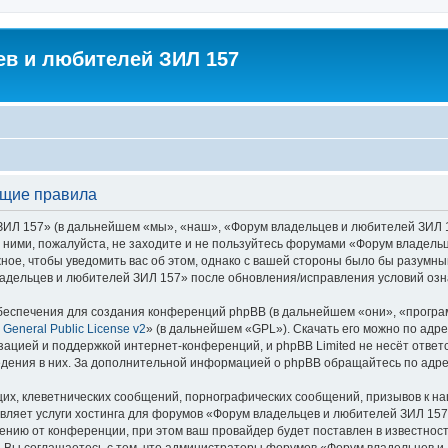
в и любителей ЗИЛ 157
бщие правила
 157» (в дальнейшем «мы», «наш», «Форум владельцев и любителей ЗИЛ 157»,
с ними, пожалуйста, не заходите и не пользуйтесь форумами «Форум владель
ное, чтобы уведомить вас об этом, однако с вашей стороны было бы разумны
адельцев и любителей ЗИЛ 157» после обновления/исправления условий озна
еспечения для создания конференций phpBB (в дальнейшем «они», «програ
General Public License v2
» (в дальнейшем «GPL»). Скачать его можно по адр
зацией и поддержкой интернет-конференций, и phpBB Limited не несёт ответ
ведения в них. За дополнительной информацией о phpBB обращайтесь по адр
их, клеветнических сообщений, порнографических сообщений, призывов к на
авляет услуги хостинга для форумов «Форум владельцев и любителей ЗИЛ 15
нию от конференции, при этом ваш провайдер будет поставлен в известность