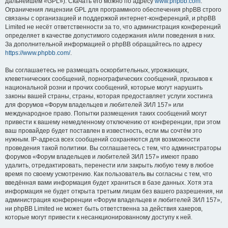
дальнейшем «GPL»). Скачать его можно по адресу
www.phpbb.com
.
Ограничения лицензии GPL для программного обеспечения phpBB строго
связаны с организацией и поддержкой интернет-конференций, и phpBB
Limited не несёт ответственности за то, что администрация конференций
определяет в качестве допустимого содержания и/или поведения в них.
За дополнительной информацией о phpBB обращайтесь по адресу
https://www.phpbb.com/
.
Вы соглашаетесь не размещать оскорбительных, угрожающих,
клеветнических сообщений, порнографических сообщений, призывов к
национальной розни и прочих сообщений, которые могут нарушить
законы вашей страны, страны, которая предоставляет услуги хостинга
для форумов «Форум владельцев и любителей ЗИЛ 157» или
международное право. Попытки размещения таких сообщений могут
привести к вашему немедленному отключению от конференции, при этом
ваш провайдер будет поставлен в известность, если мы сочтём это
нужным. IP-адреса всех сообщений сохраняются для возможности
проведения такой политики. Вы соглашаетесь с тем, что администраторы
форумов «Форум владельцев и любителей ЗИЛ 157» имеют право
удалить, отредактировать, перенести или закрыть любую тему в любое
время по своему усмотрению. Как пользователь вы согласны с тем, что
введённая вами информация будет храниться в базе данных. Хотя эта
информация не будет открыта третьим лицам без вашего разрешения, ни
администрация конференции «Форум владельцев и любителей ЗИЛ 157»,
ни phpBB Limited не может быть ответственна за действия хакеров,
которые могут привести к несанкционированному доступу к ней.