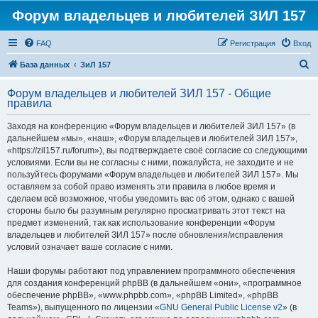
Форум владельцев и любителей ЗИЛ 157
FAQ
Регистрация
Вход
П
База данных
ЗиЛ 157
о
Форум владельцев и любителей ЗИЛ 157 - Общие
и
правила
с
Заходя на конференцию «Форум владельцев и любителей ЗИЛ 157» (в
к
дальнейшем «мы», «наш», «Форум владельцев и любителей ЗИЛ 157»,
«https://zil157.ru/forum»), вы подтверждаете своё согласие со следующими
условиями. Если вы не согласны с ними, пожалуйста, не заходите и не
пользуйтесь форумами «Форум владельцев и любителей ЗИЛ 157». Мы
оставляем за собой право изменять эти правила в любое время и
сделаем всё возможное, чтобы уведомить вас об этом, однако с вашей
стороны было бы разумным регулярно просматривать этот текст на
предмет изменений, так как использование конференции «Форум
владельцев и любителей ЗИЛ 157» после обновления/исправления
условий означает ваше согласие с ними.
Наши форумы работают под управлением программного обеспечения
для создания конференций phpBB (в дальнейшем «они», «программное
обеспечение phpBB», «www.phpbb.com», «phpBB Limited», «phpBB
Teams»), выпущенного по лицензии «
GNU General Public License v2
» (в