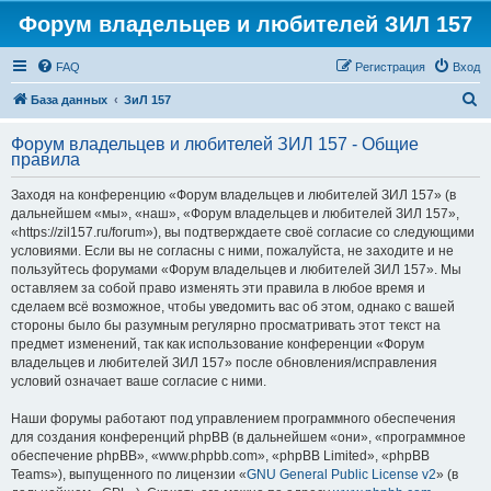
Форум владельцев и любителей ЗИЛ 157
FAQ
Регистрация
Вход
П
База данных
ЗиЛ 157
о
Форум владельцев и любителей ЗИЛ 157 - Общие
и
правила
с
Заходя на конференцию «Форум владельцев и любителей ЗИЛ 157» (в
к
дальнейшем «мы», «наш», «Форум владельцев и любителей ЗИЛ 157»,
«https://zil157.ru/forum»), вы подтверждаете своё согласие со следующими
условиями. Если вы не согласны с ними, пожалуйста, не заходите и не
пользуйтесь форумами «Форум владельцев и любителей ЗИЛ 157». Мы
оставляем за собой право изменять эти правила в любое время и
сделаем всё возможное, чтобы уведомить вас об этом, однако с вашей
стороны было бы разумным регулярно просматривать этот текст на
предмет изменений, так как использование конференции «Форум
владельцев и любителей ЗИЛ 157» после обновления/исправления
условий означает ваше согласие с ними.
Наши форумы работают под управлением программного обеспечения
для создания конференций phpBB (в дальнейшем «они», «программное
обеспечение phpBB», «www.phpbb.com», «phpBB Limited», «phpBB
Teams»), выпущенного по лицензии «
GNU General Public License v2
» (в