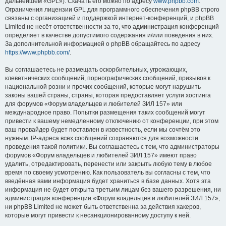
дальнейшем «GPL»). Скачать его можно по адресу
www.phpbb.com
.
Ограничения лицензии GPL для программного обеспечения phpBB строго
связаны с организацией и поддержкой интернет-конференций, и phpBB
Limited не несёт ответственности за то, что администрация конференций
определяет в качестве допустимого содержания и/или поведения в них.
За дополнительной информацией о phpBB обращайтесь по адресу
https://www.phpbb.com/
.
Вы соглашаетесь не размещать оскорбительных, угрожающих,
клеветнических сообщений, порнографических сообщений, призывов к
национальной розни и прочих сообщений, которые могут нарушить
законы вашей страны, страны, которая предоставляет услуги хостинга
для форумов «Форум владельцев и любителей ЗИЛ 157» или
международное право. Попытки размещения таких сообщений могут
привести к вашему немедленному отключению от конференции, при этом
ваш провайдер будет поставлен в известность, если мы сочтём это
нужным. IP-адреса всех сообщений сохраняются для возможности
проведения такой политики. Вы соглашаетесь с тем, что администраторы
форумов «Форум владельцев и любителей ЗИЛ 157» имеют право
удалить, отредактировать, перенести или закрыть любую тему в любое
время по своему усмотрению. Как пользователь вы согласны с тем, что
введённая вами информация будет храниться в базе данных. Хотя эта
информация не будет открыта третьим лицам без вашего разрешения, ни
администрация конференции «Форум владельцев и любителей ЗИЛ 157»,
ни phpBB Limited не может быть ответственна за действия хакеров,
которые могут привести к несанкционированному доступу к ней.