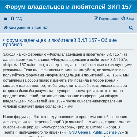
Форум владельцев и любителей ЗИЛ 157
FAQ
Регистрация
Вход
П
База данных
ЗиЛ 157
о
Форум владельцев и любителей ЗИЛ 157 - Общие
и
правила
с
Заходя на конференцию «Форум владельцев и любителей ЗИЛ 157» (в
к
дальнейшем «мы», «наш», «Форум владельцев и любителей ЗИЛ 157»,
«https://zil157.ru/forum»), вы подтверждаете своё согласие со следующими
условиями. Если вы не согласны с ними, пожалуйста, не заходите и не
пользуйтесь форумами «Форум владельцев и любителей ЗИЛ 157». Мы
оставляем за собой право изменять эти правила в любое время и
сделаем всё возможное, чтобы уведомить вас об этом, однако с вашей
стороны было бы разумным регулярно просматривать этот текст на
предмет изменений, так как использование конференции «Форум
владельцев и любителей ЗИЛ 157» после обновления/исправления
условий означает ваше согласие с ними.
Наши форумы работают под управлением программного обеспечения
для создания конференций phpBB (в дальнейшем «они», «программное
обеспечение phpBB», «www.phpbb.com», «phpBB Limited», «phpBB
Teams»), выпущенного по лицензии «
GNU General Public License v2
» (в