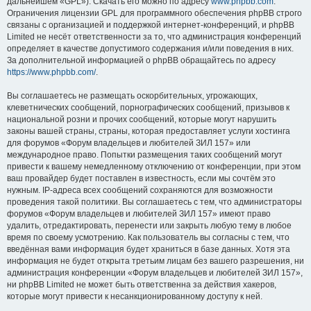
дальнейшем «GPL»). Скачать его можно по адресу
www.phpbb.com
.
Ограничения лицензии GPL для программного обеспечения phpBB строго
связаны с организацией и поддержкой интернет-конференций, и phpBB
Limited не несёт ответственности за то, что администрация конференций
определяет в качестве допустимого содержания и/или поведения в них.
За дополнительной информацией о phpBB обращайтесь по адресу
https://www.phpbb.com/
.
Вы соглашаетесь не размещать оскорбительных, угрожающих,
клеветнических сообщений, порнографических сообщений, призывов к
национальной розни и прочих сообщений, которые могут нарушить
законы вашей страны, страны, которая предоставляет услуги хостинга
для форумов «Форум владельцев и любителей ЗИЛ 157» или
международное право. Попытки размещения таких сообщений могут
привести к вашему немедленному отключению от конференции, при этом
ваш провайдер будет поставлен в известность, если мы сочтём это
нужным. IP-адреса всех сообщений сохраняются для возможности
проведения такой политики. Вы соглашаетесь с тем, что администраторы
форумов «Форум владельцев и любителей ЗИЛ 157» имеют право
удалить, отредактировать, перенести или закрыть любую тему в любое
время по своему усмотрению. Как пользователь вы согласны с тем, что
введённая вами информация будет храниться в базе данных. Хотя эта
информация не будет открыта третьим лицам без вашего разрешения, ни
администрация конференции «Форум владельцев и любителей ЗИЛ 157»,
ни phpBB Limited не может быть ответственна за действия хакеров,
которые могут привести к несанкционированному доступу к ней.