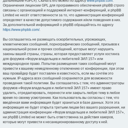
дальнейшем «GPL»). Скачать его можно по адресу
www.phpbb.com
.
Ограничения лицензии GPL для программного обеспечения phpBB строго
связаны с организацией и поддержкой интернет-конференций, и phpBB
Limited не несёт ответственности за то, что администрация конференций
определяет в качестве допустимого содержания и/или поведения в них.
За дополнительной информацией о phpBB обращайтесь по адресу
https://www.phpbb.com/
.
Вы соглашаетесь не размещать оскорбительных, угрожающих,
клеветнических сообщений, порнографических сообщений, призывов к
национальной розни и прочих сообщений, которые могут нарушить
законы вашей страны, страны, которая предоставляет услуги хостинга
для форумов «Форум владельцев и любителей ЗИЛ 157» или
международное право. Попытки размещения таких сообщений могут
привести к вашему немедленному отключению от конференции, при этом
ваш провайдер будет поставлен в известность, если мы сочтём это
нужным. IP-адреса всех сообщений сохраняются для возможности
проведения такой политики. Вы соглашаетесь с тем, что администраторы
форумов «Форум владельцев и любителей ЗИЛ 157» имеют право
удалить, отредактировать, перенести или закрыть любую тему в любое
время по своему усмотрению. Как пользователь вы согласны с тем, что
введённая вами информация будет храниться в базе данных. Хотя эта
информация не будет открыта третьим лицам без вашего разрешения, ни
администрация конференции «Форум владельцев и любителей ЗИЛ 157»,
ни phpBB Limited не может быть ответственна за действия хакеров,
которые могут привести к несанкционированному доступу к ней.