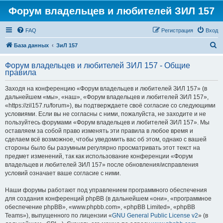
Форум владельцев и любителей ЗИЛ 157
FAQ
Регистрация
Вход
П
База данных
ЗиЛ 157
о
Форум владельцев и любителей ЗИЛ 157 - Общие
и
правила
с
Заходя на конференцию «Форум владельцев и любителей ЗИЛ 157» (в
к
дальнейшем «мы», «наш», «Форум владельцев и любителей ЗИЛ 157»,
«https://zil157.ru/forum»), вы подтверждаете своё согласие со следующими
условиями. Если вы не согласны с ними, пожалуйста, не заходите и не
пользуйтесь форумами «Форум владельцев и любителей ЗИЛ 157». Мы
оставляем за собой право изменять эти правила в любое время и
сделаем всё возможное, чтобы уведомить вас об этом, однако с вашей
стороны было бы разумным регулярно просматривать этот текст на
предмет изменений, так как использование конференции «Форум
владельцев и любителей ЗИЛ 157» после обновления/исправления
условий означает ваше согласие с ними.
Наши форумы работают под управлением программного обеспечения
для создания конференций phpBB (в дальнейшем «они», «программное
обеспечение phpBB», «www.phpbb.com», «phpBB Limited», «phpBB
Teams»), выпущенного по лицензии «
GNU General Public License v2
» (в