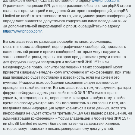
дальнейшем «GPL»). Скачать его можно по адресу
www.phpbb.com
.
Ограничения лицензии GPL для программного обеспечения phpBB строго
связаны с организацией и поддержкой интернет-конференций, и phpBB
Limited не несёт ответственности за то, что администрация конференций
определяет в качестве допустимого содержания и/или поведения в них.
За дополнительной информацией о phpBB обращайтесь по адресу
https://www.phpbb.com/
.
Вы соглашаетесь не размещать оскорбительных, угрожающих,
клеветнических сообщений, порнографических сообщений, призывов к
национальной розни и прочих сообщений, которые могут нарушить
законы вашей страны, страны, которая предоставляет услуги хостинга
для форумов «Форум владельцев и любителей ЗИЛ 157» или
международное право. Попытки размещения таких сообщений могут
привести к вашему немедленному отключению от конференции, при этом
ваш провайдер будет поставлен в известность, если мы сочтём это
нужным. IP-адреса всех сообщений сохраняются для возможности
проведения такой политики. Вы соглашаетесь с тем, что администраторы
форумов «Форум владельцев и любителей ЗИЛ 157» имеют право
удалить, отредактировать, перенести или закрыть любую тему в любое
время по своему усмотрению. Как пользователь вы согласны с тем, что
введённая вами информация будет храниться в базе данных. Хотя эта
информация не будет открыта третьим лицам без вашего разрешения, ни
администрация конференции «Форум владельцев и любителей ЗИЛ 157»,
ни phpBB Limited не может быть ответственна за действия хакеров,
которые могут привести к несанкционированному доступу к ней.