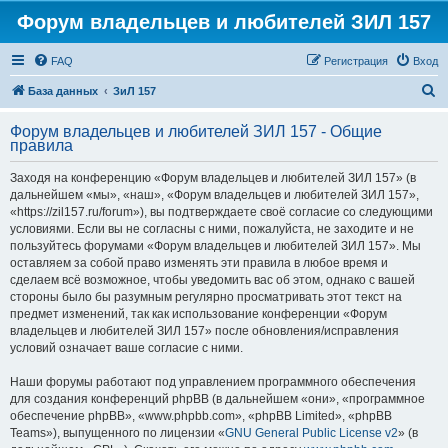
Форум владельцев и любителей ЗИЛ 157
FAQ
Регистрация
Вход
П
База данных
ЗиЛ 157
о
Форум владельцев и любителей ЗИЛ 157 - Общие
и
правила
с
Заходя на конференцию «Форум владельцев и любителей ЗИЛ 157» (в
к
дальнейшем «мы», «наш», «Форум владельцев и любителей ЗИЛ 157»,
«https://zil157.ru/forum»), вы подтверждаете своё согласие со следующими
условиями. Если вы не согласны с ними, пожалуйста, не заходите и не
пользуйтесь форумами «Форум владельцев и любителей ЗИЛ 157». Мы
оставляем за собой право изменять эти правила в любое время и
сделаем всё возможное, чтобы уведомить вас об этом, однако с вашей
стороны было бы разумным регулярно просматривать этот текст на
предмет изменений, так как использование конференции «Форум
владельцев и любителей ЗИЛ 157» после обновления/исправления
условий означает ваше согласие с ними.
Наши форумы работают под управлением программного обеспечения
для создания конференций phpBB (в дальнейшем «они», «программное
обеспечение phpBB», «www.phpbb.com», «phpBB Limited», «phpBB
Teams»), выпущенного по лицензии «
GNU General Public License v2
» (в