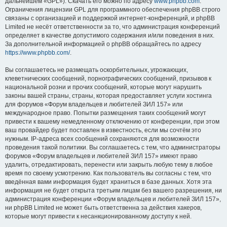
дальнейшем «GPL»). Скачать его можно по адресу
www.phpbb.com
.
Ограничения лицензии GPL для программного обеспечения phpBB строго
связаны с организацией и поддержкой интернет-конференций, и phpBB
Limited не несёт ответственности за то, что администрация конференций
определяет в качестве допустимого содержания и/или поведения в них.
За дополнительной информацией о phpBB обращайтесь по адресу
https://www.phpbb.com/
.
Вы соглашаетесь не размещать оскорбительных, угрожающих,
клеветнических сообщений, порнографических сообщений, призывов к
национальной розни и прочих сообщений, которые могут нарушить
законы вашей страны, страны, которая предоставляет услуги хостинга
для форумов «Форум владельцев и любителей ЗИЛ 157» или
международное право. Попытки размещения таких сообщений могут
привести к вашему немедленному отключению от конференции, при этом
ваш провайдер будет поставлен в известность, если мы сочтём это
нужным. IP-адреса всех сообщений сохраняются для возможности
проведения такой политики. Вы соглашаетесь с тем, что администраторы
форумов «Форум владельцев и любителей ЗИЛ 157» имеют право
удалить, отредактировать, перенести или закрыть любую тему в любое
время по своему усмотрению. Как пользователь вы согласны с тем, что
введённая вами информация будет храниться в базе данных. Хотя эта
информация не будет открыта третьим лицам без вашего разрешения, ни
администрация конференции «Форум владельцев и любителей ЗИЛ 157»,
ни phpBB Limited не может быть ответственна за действия хакеров,
которые могут привести к несанкционированному доступу к ней.