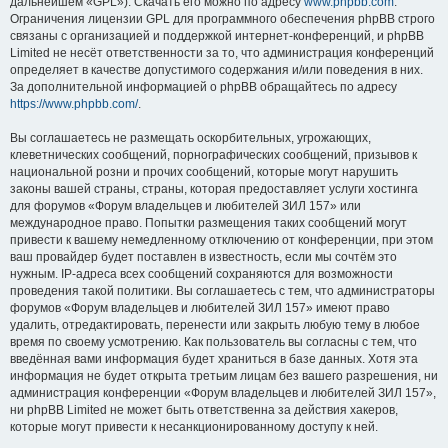
дальнейшем «GPL»). Скачать его можно по адресу
www.phpbb.com
.
Ограничения лицензии GPL для программного обеспечения phpBB строго
связаны с организацией и поддержкой интернет-конференций, и phpBB
Limited не несёт ответственности за то, что администрация конференций
определяет в качестве допустимого содержания и/или поведения в них.
За дополнительной информацией о phpBB обращайтесь по адресу
https://www.phpbb.com/
.
Вы соглашаетесь не размещать оскорбительных, угрожающих,
клеветнических сообщений, порнографических сообщений, призывов к
национальной розни и прочих сообщений, которые могут нарушить
законы вашей страны, страны, которая предоставляет услуги хостинга
для форумов «Форум владельцев и любителей ЗИЛ 157» или
международное право. Попытки размещения таких сообщений могут
привести к вашему немедленному отключению от конференции, при этом
ваш провайдер будет поставлен в известность, если мы сочтём это
нужным. IP-адреса всех сообщений сохраняются для возможности
проведения такой политики. Вы соглашаетесь с тем, что администраторы
форумов «Форум владельцев и любителей ЗИЛ 157» имеют право
удалить, отредактировать, перенести или закрыть любую тему в любое
время по своему усмотрению. Как пользователь вы согласны с тем, что
введённая вами информация будет храниться в базе данных. Хотя эта
информация не будет открыта третьим лицам без вашего разрешения, ни
администрация конференции «Форум владельцев и любителей ЗИЛ 157»,
ни phpBB Limited не может быть ответственна за действия хакеров,
которые могут привести к несанкционированному доступу к ней.