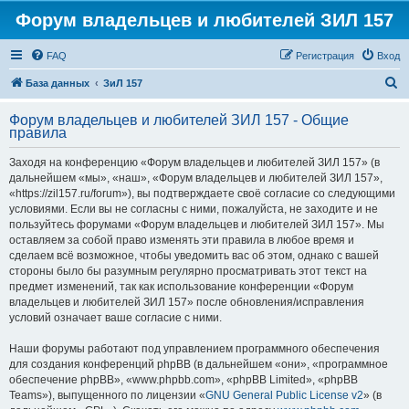
Форум владельцев и любителей ЗИЛ 157
FAQ
Регистрация
Вход
П
База данных
ЗиЛ 157
о
Форум владельцев и любителей ЗИЛ 157 - Общие
и
правила
с
Заходя на конференцию «Форум владельцев и любителей ЗИЛ 157» (в
к
дальнейшем «мы», «наш», «Форум владельцев и любителей ЗИЛ 157»,
«https://zil157.ru/forum»), вы подтверждаете своё согласие со следующими
условиями. Если вы не согласны с ними, пожалуйста, не заходите и не
пользуйтесь форумами «Форум владельцев и любителей ЗИЛ 157». Мы
оставляем за собой право изменять эти правила в любое время и
сделаем всё возможное, чтобы уведомить вас об этом, однако с вашей
стороны было бы разумным регулярно просматривать этот текст на
предмет изменений, так как использование конференции «Форум
владельцев и любителей ЗИЛ 157» после обновления/исправления
условий означает ваше согласие с ними.
Наши форумы работают под управлением программного обеспечения
для создания конференций phpBB (в дальнейшем «они», «программное
обеспечение phpBB», «www.phpbb.com», «phpBB Limited», «phpBB
Teams»), выпущенного по лицензии «
GNU General Public License v2
» (в