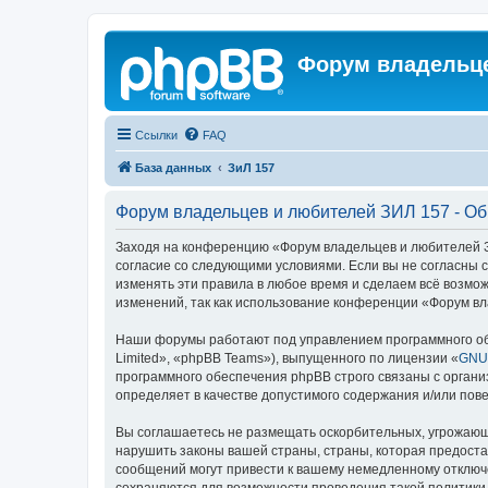
Форум владельце
Ссылки
FAQ
База данных
ЗиЛ 157
Форум владельцев и любителей ЗИЛ 157 - О
Заходя на конференцию «Форум владельцев и любителей ЗИЛ
согласие со следующими условиями. Если вы не согласны 
изменять эти правила в любое время и сделаем всё возмож
изменений, так как использование конференции «Форум вл
Наши форумы работают под управлением программного об
Limited», «phpBB Teams»), выпущенного по лицензии «
GNU 
программного обеспечения phpBB строго связаны с органи
определяет в качестве допустимого содержания и/или по
Вы соглашаетесь не размещать оскорбительных, угрожающ
нарушить законы вашей страны, страны, которая предост
сообщений могут привести к вашему немедленному отключе