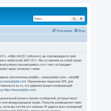
Поиск
Расширенный по
Регистрация
Вход
 «https://zil157.ru/forum»), вы подтверждаете своё
цев и любителей ЗИЛ 157». Мы оставляем за собой право
м регулярно просматривать этот текст на предмет
чает ваше согласие с ними.
ммное обеспечение phpBB», «www.phpbb.com», «phpBB
есу
www.phpbb.com
. Ограничения лицензии GPL для
ственности за то, что администрация конференций
есу
https://www.phpbb.com/
.
циональной розни и прочих сообщений, которые могут
7» или международное право. Попытки размещения таких
, если мы сочтём это нужным. IP-адреса всех сообщений