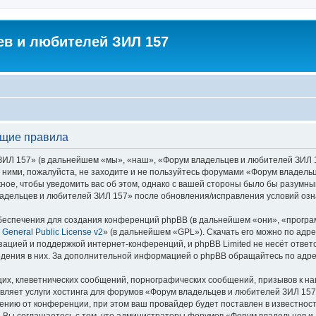
в и любителей ЗИЛ 157
бщие правила
 157» (в дальнейшем «мы», «наш», «Форум владельцев и любителей ЗИЛ 157»,
с ними, пожалуйста, не заходите и не пользуйтесь форумами «Форум владель
ное, чтобы уведомить вас об этом, однако с вашей стороны было бы разумны
адельцев и любителей ЗИЛ 157» после обновления/исправления условий озна
еспечения для создания конференций phpBB (в дальнейшем «они», «програ
General Public License v2
» (в дальнейшем «GPL»). Скачать его можно по адр
зацией и поддержкой интернет-конференций, и phpBB Limited не несёт ответ
ведения в них. За дополнительной информацией о phpBB обращайтесь по адр
их, клеветнических сообщений, порнографических сообщений, призывов к на
авляет услуги хостинга для форумов «Форум владельцев и любителей ЗИЛ 15
нию от конференции, при этом ваш провайдер будет поставлен в известность