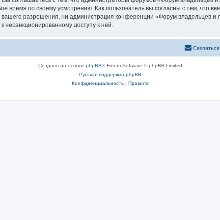
. Вы соглашаетесь с тем, что администраторы форумов «Форум владельцев и
ое время по своему усмотрению. Как пользователь вы согласны с тем, что в
з вашего разрешения, ни администрация конференции «Форум владельцев и л
 к несанкционированному доступу к ней.
Связаться
Создано на основе
phpBB
® Forum Software © phpBB Limited
Русская поддержка phpBB
Конфиденциальность
|
Правила