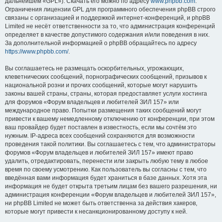
дальнейшем «GPL»). Скачать его можно по адресу
www.phpbb.com
.
Ограничения лицензии GPL для программного обеспечения phpBB строго
связаны с организацией и поддержкой интернет-конференций, и phpBB
Limited не несёт ответственности за то, что администрация конференций
определяет в качестве допустимого содержания и/или поведения в них.
За дополнительной информацией о phpBB обращайтесь по адресу
https://www.phpbb.com/
.
Вы соглашаетесь не размещать оскорбительных, угрожающих,
клеветнических сообщений, порнографических сообщений, призывов к
национальной розни и прочих сообщений, которые могут нарушить
законы вашей страны, страны, которая предоставляет услуги хостинга
для форумов «Форум владельцев и любителей ЗИЛ 157» или
международное право. Попытки размещения таких сообщений могут
привести к вашему немедленному отключению от конференции, при этом
ваш провайдер будет поставлен в известность, если мы сочтём это
нужным. IP-адреса всех сообщений сохраняются для возможности
проведения такой политики. Вы соглашаетесь с тем, что администраторы
форумов «Форум владельцев и любителей ЗИЛ 157» имеют право
удалить, отредактировать, перенести или закрыть любую тему в любое
время по своему усмотрению. Как пользователь вы согласны с тем, что
введённая вами информация будет храниться в базе данных. Хотя эта
информация не будет открыта третьим лицам без вашего разрешения, ни
администрация конференции «Форум владельцев и любителей ЗИЛ 157»,
ни phpBB Limited не может быть ответственна за действия хакеров,
которые могут привести к несанкционированному доступу к ней.