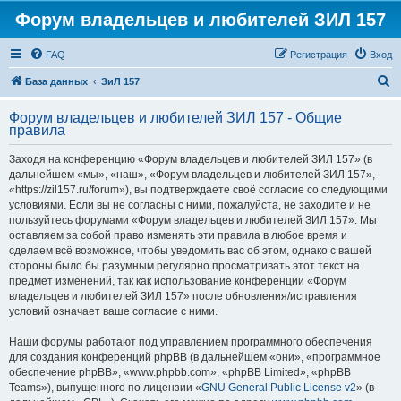
Форум владельцев и любителей ЗИЛ 157
FAQ
Регистрация
Вход
П
База данных
ЗиЛ 157
о
Форум владельцев и любителей ЗИЛ 157 - Общие
и
правила
с
Заходя на конференцию «Форум владельцев и любителей ЗИЛ 157» (в
к
дальнейшем «мы», «наш», «Форум владельцев и любителей ЗИЛ 157»,
«https://zil157.ru/forum»), вы подтверждаете своё согласие со следующими
условиями. Если вы не согласны с ними, пожалуйста, не заходите и не
пользуйтесь форумами «Форум владельцев и любителей ЗИЛ 157». Мы
оставляем за собой право изменять эти правила в любое время и
сделаем всё возможное, чтобы уведомить вас об этом, однако с вашей
стороны было бы разумным регулярно просматривать этот текст на
предмет изменений, так как использование конференции «Форум
владельцев и любителей ЗИЛ 157» после обновления/исправления
условий означает ваше согласие с ними.
Наши форумы работают под управлением программного обеспечения
для создания конференций phpBB (в дальнейшем «они», «программное
обеспечение phpBB», «www.phpbb.com», «phpBB Limited», «phpBB
Teams»), выпущенного по лицензии «
GNU General Public License v2
» (в