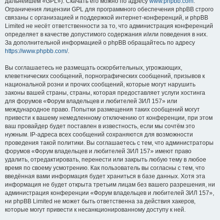
дальнейшем «GPL»). Скачать его можно по адресу
www.phpbb.com
.
Ограничения лицензии GPL для программного обеспечения phpBB строго
связаны с организацией и поддержкой интернет-конференций, и phpBB
Limited не несёт ответственности за то, что администрация конференций
определяет в качестве допустимого содержания и/или поведения в них.
За дополнительной информацией о phpBB обращайтесь по адресу
https://www.phpbb.com/
.
Вы соглашаетесь не размещать оскорбительных, угрожающих,
клеветнических сообщений, порнографических сообщений, призывов к
национальной розни и прочих сообщений, которые могут нарушить
законы вашей страны, страны, которая предоставляет услуги хостинга
для форумов «Форум владельцев и любителей ЗИЛ 157» или
международное право. Попытки размещения таких сообщений могут
привести к вашему немедленному отключению от конференции, при этом
ваш провайдер будет поставлен в известность, если мы сочтём это
нужным. IP-адреса всех сообщений сохраняются для возможности
проведения такой политики. Вы соглашаетесь с тем, что администраторы
форумов «Форум владельцев и любителей ЗИЛ 157» имеют право
удалить, отредактировать, перенести или закрыть любую тему в любое
время по своему усмотрению. Как пользователь вы согласны с тем, что
введённая вами информация будет храниться в базе данных. Хотя эта
информация не будет открыта третьим лицам без вашего разрешения, ни
администрация конференции «Форум владельцев и любителей ЗИЛ 157»,
ни phpBB Limited не может быть ответственна за действия хакеров,
которые могут привести к несанкционированному доступу к ней.