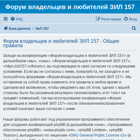
Форум владельцев и любителей ЗИЛ 157
FAQ
Регистрация
Вход
П
База данных
ЗиЛ 157
о
Форум владельцев и любителей ЗИЛ 157 - Общие
и
правила
с
Заходя на конференцию «Форум владельцев и любителей ЗИЛ 157» (в
к
дальнейшем «мы», «наш», «Форум владельцев и любителей ЗИЛ 157»,
«https://zil157.ru/forum»), вы подтверждаете своё согласие со следующими
условиями. Если вы не согласны с ними, пожалуйста, не заходите и не
пользуйтесь форумами «Форум владельцев и любителей ЗИЛ 157». Мы
оставляем за собой право изменять эти правила в любое время и
сделаем всё возможное, чтобы уведомить вас об этом, однако с вашей
стороны было бы разумным регулярно просматривать этот текст на
предмет изменений, так как использование конференции «Форум
владельцев и любителей ЗИЛ 157» после обновления/исправления
условий означает ваше согласие с ними.
Наши форумы работают под управлением программного обеспечения
для создания конференций phpBB (в дальнейшем «они», «программное
обеспечение phpBB», «www.phpbb.com», «phpBB Limited», «phpBB
Teams»), выпущенного по лицензии «
GNU General Public License v2
» (в