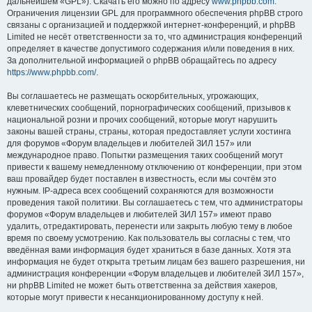
дальнейшем «GPL»). Скачать его можно по адресу
www.phpbb.com
.
Ограничения лицензии GPL для программного обеспечения phpBB строго
связаны с организацией и поддержкой интернет-конференций, и phpBB
Limited не несёт ответственности за то, что администрация конференций
определяет в качестве допустимого содержания и/или поведения в них.
За дополнительной информацией о phpBB обращайтесь по адресу
https://www.phpbb.com/
.
Вы соглашаетесь не размещать оскорбительных, угрожающих,
клеветнических сообщений, порнографических сообщений, призывов к
национальной розни и прочих сообщений, которые могут нарушить
законы вашей страны, страны, которая предоставляет услуги хостинга
для форумов «Форум владельцев и любителей ЗИЛ 157» или
международное право. Попытки размещения таких сообщений могут
привести к вашему немедленному отключению от конференции, при этом
ваш провайдер будет поставлен в известность, если мы сочтём это
нужным. IP-адреса всех сообщений сохраняются для возможности
проведения такой политики. Вы соглашаетесь с тем, что администраторы
форумов «Форум владельцев и любителей ЗИЛ 157» имеют право
удалить, отредактировать, перенести или закрыть любую тему в любое
время по своему усмотрению. Как пользователь вы согласны с тем, что
введённая вами информация будет храниться в базе данных. Хотя эта
информация не будет открыта третьим лицам без вашего разрешения, ни
администрация конференции «Форум владельцев и любителей ЗИЛ 157»,
ни phpBB Limited не может быть ответственна за действия хакеров,
которые могут привести к несанкционированному доступу к ней.