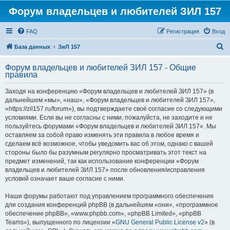
Форум владельцев и любителей ЗИЛ 157
FAQ
Регистрация
Вход
П
База данных
ЗиЛ 157
о
Форум владельцев и любителей ЗИЛ 157 - Общие
и
правила
с
Заходя на конференцию «Форум владельцев и любителей ЗИЛ 157» (в
к
дальнейшем «мы», «наш», «Форум владельцев и любителей ЗИЛ 157»,
«https://zil157.ru/forum»), вы подтверждаете своё согласие со следующими
условиями. Если вы не согласны с ними, пожалуйста, не заходите и не
пользуйтесь форумами «Форум владельцев и любителей ЗИЛ 157». Мы
оставляем за собой право изменять эти правила в любое время и
сделаем всё возможное, чтобы уведомить вас об этом, однако с вашей
стороны было бы разумным регулярно просматривать этот текст на
предмет изменений, так как использование конференции «Форум
владельцев и любителей ЗИЛ 157» после обновления/исправления
условий означает ваше согласие с ними.
Наши форумы работают под управлением программного обеспечения
для создания конференций phpBB (в дальнейшем «они», «программное
обеспечение phpBB», «www.phpbb.com», «phpBB Limited», «phpBB
Teams»), выпущенного по лицензии «
GNU General Public License v2
» (в