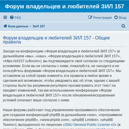
Форум владельцев и любителей ЗИЛ 157
FAQ
Регистрация
Вход
П
База данных
ЗиЛ 157
о
Форум владельцев и любителей ЗИЛ 157 - Общие
и
правила
с
Заходя на конференцию «Форум владельцев и любителей ЗИЛ 157» (в
к
дальнейшем «мы», «наш», «Форум владельцев и любителей ЗИЛ 157»,
«https://zil157.ru/forum»), вы подтверждаете своё согласие со следующими
условиями. Если вы не согласны с ними, пожалуйста, не заходите и не
пользуйтесь форумами «Форум владельцев и любителей ЗИЛ 157». Мы
оставляем за собой право изменять эти правила в любое время и
сделаем всё возможное, чтобы уведомить вас об этом, однако с вашей
стороны было бы разумным регулярно просматривать этот текст на
предмет изменений, так как использование конференции «Форум
владельцев и любителей ЗИЛ 157» после обновления/исправления
условий означает ваше согласие с ними.
Наши форумы работают под управлением программного обеспечения
для создания конференций phpBB (в дальнейшем «они», «программное
обеспечение phpBB», «www.phpbb.com», «phpBB Limited», «phpBB
Teams»), выпущенного по лицензии «
GNU General Public License v2
» (в