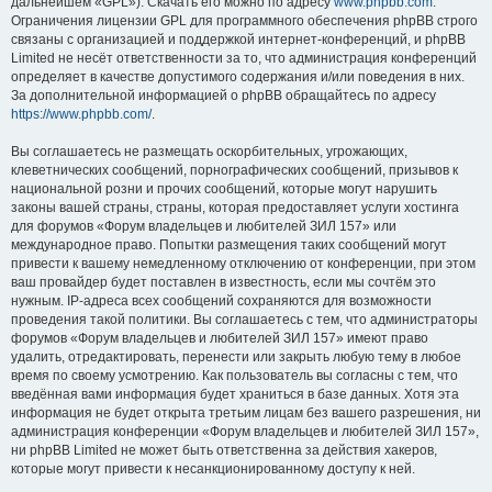
дальнейшем «GPL»). Скачать его можно по адресу
www.phpbb.com
.
Ограничения лицензии GPL для программного обеспечения phpBB строго
связаны с организацией и поддержкой интернет-конференций, и phpBB
Limited не несёт ответственности за то, что администрация конференций
определяет в качестве допустимого содержания и/или поведения в них.
За дополнительной информацией о phpBB обращайтесь по адресу
https://www.phpbb.com/
.
Вы соглашаетесь не размещать оскорбительных, угрожающих,
клеветнических сообщений, порнографических сообщений, призывов к
национальной розни и прочих сообщений, которые могут нарушить
законы вашей страны, страны, которая предоставляет услуги хостинга
для форумов «Форум владельцев и любителей ЗИЛ 157» или
международное право. Попытки размещения таких сообщений могут
привести к вашему немедленному отключению от конференции, при этом
ваш провайдер будет поставлен в известность, если мы сочтём это
нужным. IP-адреса всех сообщений сохраняются для возможности
проведения такой политики. Вы соглашаетесь с тем, что администраторы
форумов «Форум владельцев и любителей ЗИЛ 157» имеют право
удалить, отредактировать, перенести или закрыть любую тему в любое
время по своему усмотрению. Как пользователь вы согласны с тем, что
введённая вами информация будет храниться в базе данных. Хотя эта
информация не будет открыта третьим лицам без вашего разрешения, ни
администрация конференции «Форум владельцев и любителей ЗИЛ 157»,
ни phpBB Limited не может быть ответственна за действия хакеров,
которые могут привести к несанкционированному доступу к ней.