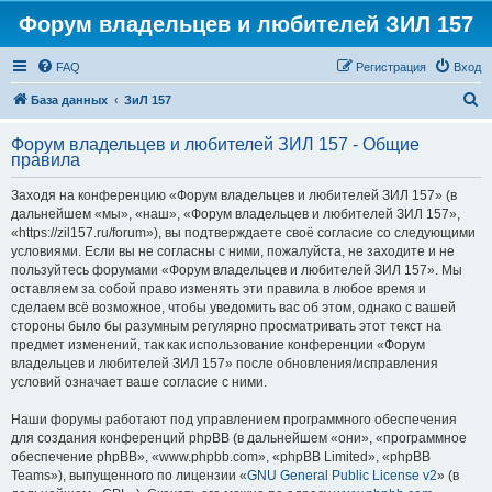
Форум владельцев и любителей ЗИЛ 157
FAQ
Регистрация
Вход
П
База данных
ЗиЛ 157
о
Форум владельцев и любителей ЗИЛ 157 - Общие
и
правила
с
Заходя на конференцию «Форум владельцев и любителей ЗИЛ 157» (в
к
дальнейшем «мы», «наш», «Форум владельцев и любителей ЗИЛ 157»,
«https://zil157.ru/forum»), вы подтверждаете своё согласие со следующими
условиями. Если вы не согласны с ними, пожалуйста, не заходите и не
пользуйтесь форумами «Форум владельцев и любителей ЗИЛ 157». Мы
оставляем за собой право изменять эти правила в любое время и
сделаем всё возможное, чтобы уведомить вас об этом, однако с вашей
стороны было бы разумным регулярно просматривать этот текст на
предмет изменений, так как использование конференции «Форум
владельцев и любителей ЗИЛ 157» после обновления/исправления
условий означает ваше согласие с ними.
Наши форумы работают под управлением программного обеспечения
для создания конференций phpBB (в дальнейшем «они», «программное
обеспечение phpBB», «www.phpbb.com», «phpBB Limited», «phpBB
Teams»), выпущенного по лицензии «
GNU General Public License v2
» (в