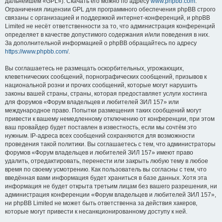
дальнейшем «GPL»). Скачать его можно по адресу
www.phpbb.com
.
Ограничения лицензии GPL для программного обеспечения phpBB строго
связаны с организацией и поддержкой интернет-конференций, и phpBB
Limited не несёт ответственности за то, что администрация конференций
определяет в качестве допустимого содержания и/или поведения в них.
За дополнительной информацией о phpBB обращайтесь по адресу
https://www.phpbb.com/
.
Вы соглашаетесь не размещать оскорбительных, угрожающих,
клеветнических сообщений, порнографических сообщений, призывов к
национальной розни и прочих сообщений, которые могут нарушить
законы вашей страны, страны, которая предоставляет услуги хостинга
для форумов «Форум владельцев и любителей ЗИЛ 157» или
международное право. Попытки размещения таких сообщений могут
привести к вашему немедленному отключению от конференции, при этом
ваш провайдер будет поставлен в известность, если мы сочтём это
нужным. IP-адреса всех сообщений сохраняются для возможности
проведения такой политики. Вы соглашаетесь с тем, что администраторы
форумов «Форум владельцев и любителей ЗИЛ 157» имеют право
удалить, отредактировать, перенести или закрыть любую тему в любое
время по своему усмотрению. Как пользователь вы согласны с тем, что
введённая вами информация будет храниться в базе данных. Хотя эта
информация не будет открыта третьим лицам без вашего разрешения, ни
администрация конференции «Форум владельцев и любителей ЗИЛ 157»,
ни phpBB Limited не может быть ответственна за действия хакеров,
которые могут привести к несанкционированному доступу к ней.