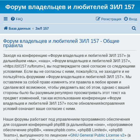
Форум владельцев и любителей ЗИЛ 157
FAQ
Регистрация
Вход
П
База данных
ЗиЛ 157
о
Форум владельцев и любителей ЗИЛ 157 - Общие
и
правила
с
Заходя на конференцию «Форум владельцев и любителей ЗИЛ 157» (в
к
дальнейшем «мы», «наш», «Форум владельцев и любителей ЗИЛ 157»,
«https://zil157.ru/forum»), вы подтверждаете своё согласие со следующими
условиями. Если вы не согласны с ними, пожалуйста, не заходите и не
пользуйтесь форумами «Форум владельцев и любителей ЗИЛ 157». Мы
оставляем за собой право изменять эти правила в любое время и
сделаем всё возможное, чтобы уведомить вас об этом, однако с вашей
стороны было бы разумным регулярно просматривать этот текст на
предмет изменений, так как использование конференции «Форум
владельцев и любителей ЗИЛ 157» после обновления/исправления
условий означает ваше согласие с ними.
Наши форумы работают под управлением программного обеспечения
для создания конференций phpBB (в дальнейшем «они», «программное
обеспечение phpBB», «www.phpbb.com», «phpBB Limited», «phpBB
Teams»), выпущенного по лицензии «
GNU General Public License v2
» (в