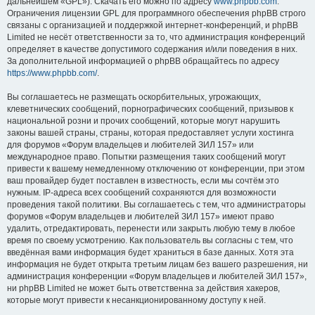
дальнейшем «GPL»). Скачать его можно по адресу
www.phpbb.com
.
Ограничения лицензии GPL для программного обеспечения phpBB строго
связаны с организацией и поддержкой интернет-конференций, и phpBB
Limited не несёт ответственности за то, что администрация конференций
определяет в качестве допустимого содержания и/или поведения в них.
За дополнительной информацией о phpBB обращайтесь по адресу
https://www.phpbb.com/
.
Вы соглашаетесь не размещать оскорбительных, угрожающих,
клеветнических сообщений, порнографических сообщений, призывов к
национальной розни и прочих сообщений, которые могут нарушить
законы вашей страны, страны, которая предоставляет услуги хостинга
для форумов «Форум владельцев и любителей ЗИЛ 157» или
международное право. Попытки размещения таких сообщений могут
привести к вашему немедленному отключению от конференции, при этом
ваш провайдер будет поставлен в известность, если мы сочтём это
нужным. IP-адреса всех сообщений сохраняются для возможности
проведения такой политики. Вы соглашаетесь с тем, что администраторы
форумов «Форум владельцев и любителей ЗИЛ 157» имеют право
удалить, отредактировать, перенести или закрыть любую тему в любое
время по своему усмотрению. Как пользователь вы согласны с тем, что
введённая вами информация будет храниться в базе данных. Хотя эта
информация не будет открыта третьим лицам без вашего разрешения, ни
администрация конференции «Форум владельцев и любителей ЗИЛ 157»,
ни phpBB Limited не может быть ответственна за действия хакеров,
которые могут привести к несанкционированному доступу к ней.