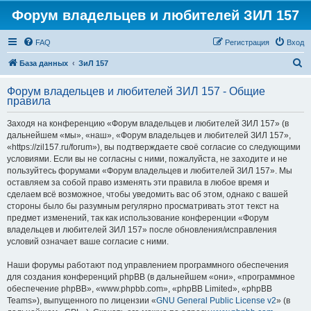
Форум владельцев и любителей ЗИЛ 157
FAQ
Регистрация
Вход
П
База данных
ЗиЛ 157
о
Форум владельцев и любителей ЗИЛ 157 - Общие
и
правила
с
Заходя на конференцию «Форум владельцев и любителей ЗИЛ 157» (в
к
дальнейшем «мы», «наш», «Форум владельцев и любителей ЗИЛ 157»,
«https://zil157.ru/forum»), вы подтверждаете своё согласие со следующими
условиями. Если вы не согласны с ними, пожалуйста, не заходите и не
пользуйтесь форумами «Форум владельцев и любителей ЗИЛ 157». Мы
оставляем за собой право изменять эти правила в любое время и
сделаем всё возможное, чтобы уведомить вас об этом, однако с вашей
стороны было бы разумным регулярно просматривать этот текст на
предмет изменений, так как использование конференции «Форум
владельцев и любителей ЗИЛ 157» после обновления/исправления
условий означает ваше согласие с ними.
Наши форумы работают под управлением программного обеспечения
для создания конференций phpBB (в дальнейшем «они», «программное
обеспечение phpBB», «www.phpbb.com», «phpBB Limited», «phpBB
Teams»), выпущенного по лицензии «
GNU General Public License v2
» (в