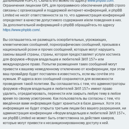
дальнейшем «GPL»). Скачать его можно по адресу
www.phpbb.com
.
Ограничения лицензии GPL для программного обеспечения phpBB строго
связаны с организацией и поддержкой интернет-конференций, и phpBB
Limited не несёт ответственности за то, что администрация конференций
определяет в качестве допустимого содержания и/или поведения в них.
За дополнительной информацией о phpBB обращайтесь по адресу
https://www.phpbb.com/
.
Вы соглашаетесь не размещать оскорбительных, угрожающих,
клеветнических сообщений, порнографических сообщений, призывов к
национальной розни и прочих сообщений, которые могут нарушить
законы вашей страны, страны, которая предоставляет услуги хостинга
для форумов «Форум владельцев и любителей ЗИЛ 157» или
международное право. Попытки размещения таких сообщений могут
привести к вашему немедленному отключению от конференции, при этом
ваш провайдер будет поставлен в известность, если мы сочтём это
нужным. IP-адреса всех сообщений сохраняются для возможности
проведения такой политики. Вы соглашаетесь с тем, что администраторы
форумов «Форум владельцев и любителей ЗИЛ 157» имеют право
удалить, отредактировать, перенести или закрыть любую тему в любое
время по своему усмотрению. Как пользователь вы согласны с тем, что
введённая вами информация будет храниться в базе данных. Хотя эта
информация не будет открыта третьим лицам без вашего разрешения, ни
администрация конференции «Форум владельцев и любителей ЗИЛ 157»,
ни phpBB Limited не может быть ответственна за действия хакеров,
которые могут привести к несанкционированному доступу к ней.