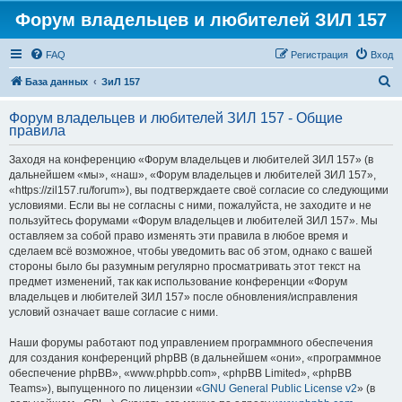
Форум владельцев и любителей ЗИЛ 157
FAQ
Регистрация
Вход
П
База данных
ЗиЛ 157
о
Форум владельцев и любителей ЗИЛ 157 - Общие
и
правила
с
Заходя на конференцию «Форум владельцев и любителей ЗИЛ 157» (в
к
дальнейшем «мы», «наш», «Форум владельцев и любителей ЗИЛ 157»,
«https://zil157.ru/forum»), вы подтверждаете своё согласие со следующими
условиями. Если вы не согласны с ними, пожалуйста, не заходите и не
пользуйтесь форумами «Форум владельцев и любителей ЗИЛ 157». Мы
оставляем за собой право изменять эти правила в любое время и
сделаем всё возможное, чтобы уведомить вас об этом, однако с вашей
стороны было бы разумным регулярно просматривать этот текст на
предмет изменений, так как использование конференции «Форум
владельцев и любителей ЗИЛ 157» после обновления/исправления
условий означает ваше согласие с ними.
Наши форумы работают под управлением программного обеспечения
для создания конференций phpBB (в дальнейшем «они», «программное
обеспечение phpBB», «www.phpbb.com», «phpBB Limited», «phpBB
Teams»), выпущенного по лицензии «
GNU General Public License v2
» (в