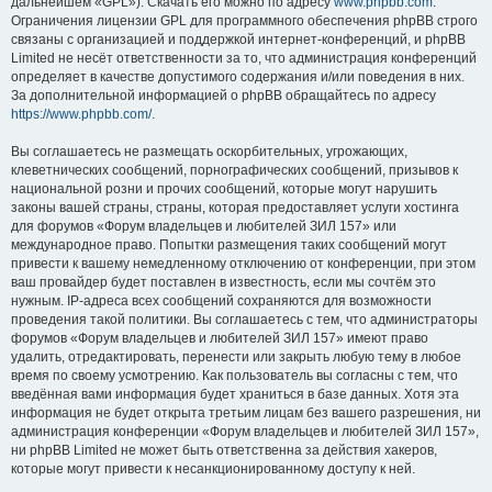
дальнейшем «GPL»). Скачать его можно по адресу
www.phpbb.com
.
Ограничения лицензии GPL для программного обеспечения phpBB строго
связаны с организацией и поддержкой интернет-конференций, и phpBB
Limited не несёт ответственности за то, что администрация конференций
определяет в качестве допустимого содержания и/или поведения в них.
За дополнительной информацией о phpBB обращайтесь по адресу
https://www.phpbb.com/
.
Вы соглашаетесь не размещать оскорбительных, угрожающих,
клеветнических сообщений, порнографических сообщений, призывов к
национальной розни и прочих сообщений, которые могут нарушить
законы вашей страны, страны, которая предоставляет услуги хостинга
для форумов «Форум владельцев и любителей ЗИЛ 157» или
международное право. Попытки размещения таких сообщений могут
привести к вашему немедленному отключению от конференции, при этом
ваш провайдер будет поставлен в известность, если мы сочтём это
нужным. IP-адреса всех сообщений сохраняются для возможности
проведения такой политики. Вы соглашаетесь с тем, что администраторы
форумов «Форум владельцев и любителей ЗИЛ 157» имеют право
удалить, отредактировать, перенести или закрыть любую тему в любое
время по своему усмотрению. Как пользователь вы согласны с тем, что
введённая вами информация будет храниться в базе данных. Хотя эта
информация не будет открыта третьим лицам без вашего разрешения, ни
администрация конференции «Форум владельцев и любителей ЗИЛ 157»,
ни phpBB Limited не может быть ответственна за действия хакеров,
которые могут привести к несанкционированному доступу к ней.