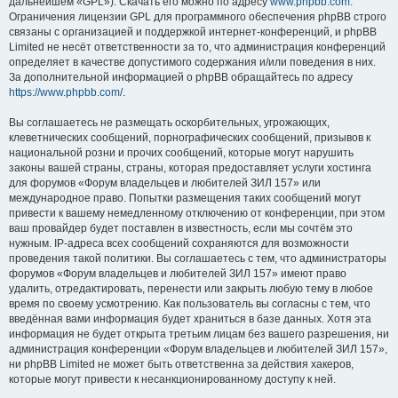
дальнейшем «GPL»). Скачать его можно по адресу
www.phpbb.com
.
Ограничения лицензии GPL для программного обеспечения phpBB строго
связаны с организацией и поддержкой интернет-конференций, и phpBB
Limited не несёт ответственности за то, что администрация конференций
определяет в качестве допустимого содержания и/или поведения в них.
За дополнительной информацией о phpBB обращайтесь по адресу
https://www.phpbb.com/
.
Вы соглашаетесь не размещать оскорбительных, угрожающих,
клеветнических сообщений, порнографических сообщений, призывов к
национальной розни и прочих сообщений, которые могут нарушить
законы вашей страны, страны, которая предоставляет услуги хостинга
для форумов «Форум владельцев и любителей ЗИЛ 157» или
международное право. Попытки размещения таких сообщений могут
привести к вашему немедленному отключению от конференции, при этом
ваш провайдер будет поставлен в известность, если мы сочтём это
нужным. IP-адреса всех сообщений сохраняются для возможности
проведения такой политики. Вы соглашаетесь с тем, что администраторы
форумов «Форум владельцев и любителей ЗИЛ 157» имеют право
удалить, отредактировать, перенести или закрыть любую тему в любое
время по своему усмотрению. Как пользователь вы согласны с тем, что
введённая вами информация будет храниться в базе данных. Хотя эта
информация не будет открыта третьим лицам без вашего разрешения, ни
администрация конференции «Форум владельцев и любителей ЗИЛ 157»,
ни phpBB Limited не может быть ответственна за действия хакеров,
которые могут привести к несанкционированному доступу к ней.