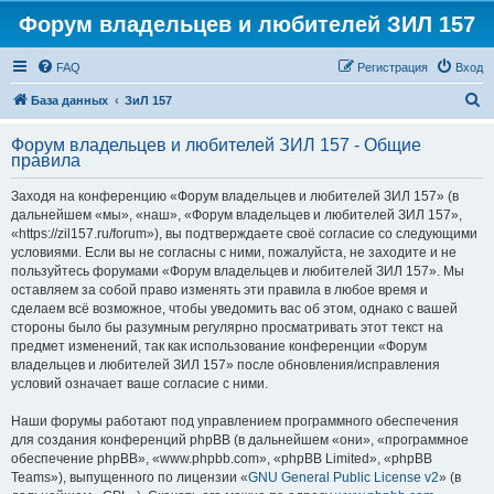
Форум владельцев и любителей ЗИЛ 157
FAQ
Регистрация
Вход
П
База данных
ЗиЛ 157
о
Форум владельцев и любителей ЗИЛ 157 - Общие
и
правила
с
Заходя на конференцию «Форум владельцев и любителей ЗИЛ 157» (в
к
дальнейшем «мы», «наш», «Форум владельцев и любителей ЗИЛ 157»,
«https://zil157.ru/forum»), вы подтверждаете своё согласие со следующими
условиями. Если вы не согласны с ними, пожалуйста, не заходите и не
пользуйтесь форумами «Форум владельцев и любителей ЗИЛ 157». Мы
оставляем за собой право изменять эти правила в любое время и
сделаем всё возможное, чтобы уведомить вас об этом, однако с вашей
стороны было бы разумным регулярно просматривать этот текст на
предмет изменений, так как использование конференции «Форум
владельцев и любителей ЗИЛ 157» после обновления/исправления
условий означает ваше согласие с ними.
Наши форумы работают под управлением программного обеспечения
для создания конференций phpBB (в дальнейшем «они», «программное
обеспечение phpBB», «www.phpbb.com», «phpBB Limited», «phpBB
Teams»), выпущенного по лицензии «
GNU General Public License v2
» (в