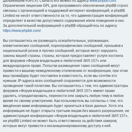
дальнейшем «GPL»). Скачать его можно по адресу
www.phpbb.com
.
Ограничения лицензии GPL для программного обеспечения phpBB строго
связаны с организацией и поддержкой интернет-конференций, и phpBB
Limited не несёт ответственности за то, что администрация конференций
определяет в качестве допустимого содержания и/или поведения в них.
За дополнительной информацией о phpBB обращайтесь по адресу
https://www.phpbb.com/
.
Вы соглашаетесь не размещать оскорбительных, угрожающих,
клеветнических сообщений, порнографических сообщений, призывов к
национальной розни и прочих сообщений, которые могут нарушить
законы вашей страны, страны, которая предоставляет услуги хостинга
для форумов «Форум владельцев и любителей ЗИЛ 157» или
международное право. Попытки размещения таких сообщений могут
привести к вашему немедленному отключению от конференции, при этом
ваш провайдер будет поставлен в известность, если мы сочтём это
нужным. IP-адреса всех сообщений сохраняются для возможности
проведения такой политики. Вы соглашаетесь с тем, что администраторы
форумов «Форум владельцев и любителей ЗИЛ 157» имеют право
удалить, отредактировать, перенести или закрыть любую тему в любое
время по своему усмотрению. Как пользователь вы согласны с тем, что
введённая вами информация будет храниться в базе данных. Хотя эта
информация не будет открыта третьим лицам без вашего разрешения, ни
администрация конференции «Форум владельцев и любителей ЗИЛ 157»,
ни phpBB Limited не может быть ответственна за действия хакеров,
которые могут привести к несанкционированному доступу к ней.