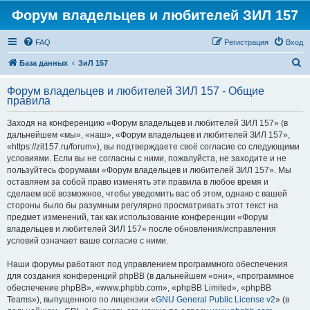
Форум владельцев и любителей ЗИЛ 157
FAQ
Регистрация
Вход
П
База данных
ЗиЛ 157
о
Форум владельцев и любителей ЗИЛ 157 - Общие
и
правила
с
Заходя на конференцию «Форум владельцев и любителей ЗИЛ 157» (в
к
дальнейшем «мы», «наш», «Форум владельцев и любителей ЗИЛ 157»,
«https://zil157.ru/forum»), вы подтверждаете своё согласие со следующими
условиями. Если вы не согласны с ними, пожалуйста, не заходите и не
пользуйтесь форумами «Форум владельцев и любителей ЗИЛ 157». Мы
оставляем за собой право изменять эти правила в любое время и
сделаем всё возможное, чтобы уведомить вас об этом, однако с вашей
стороны было бы разумным регулярно просматривать этот текст на
предмет изменений, так как использование конференции «Форум
владельцев и любителей ЗИЛ 157» после обновления/исправления
условий означает ваше согласие с ними.
Наши форумы работают под управлением программного обеспечения
для создания конференций phpBB (в дальнейшем «они», «программное
обеспечение phpBB», «www.phpbb.com», «phpBB Limited», «phpBB
Teams»), выпущенного по лицензии «
GNU General Public License v2
» (в