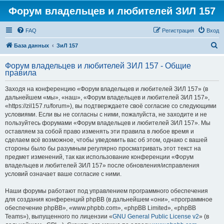
Форум владельцев и любителей ЗИЛ 157
FAQ
Регистрация
Вход
П
База данных
ЗиЛ 157
о
Форум владельцев и любителей ЗИЛ 157 - Общие
и
правила
с
Заходя на конференцию «Форум владельцев и любителей ЗИЛ 157» (в
к
дальнейшем «мы», «наш», «Форум владельцев и любителей ЗИЛ 157»,
«https://zil157.ru/forum»), вы подтверждаете своё согласие со следующими
условиями. Если вы не согласны с ними, пожалуйста, не заходите и не
пользуйтесь форумами «Форум владельцев и любителей ЗИЛ 157». Мы
оставляем за собой право изменять эти правила в любое время и
сделаем всё возможное, чтобы уведомить вас об этом, однако с вашей
стороны было бы разумным регулярно просматривать этот текст на
предмет изменений, так как использование конференции «Форум
владельцев и любителей ЗИЛ 157» после обновления/исправления
условий означает ваше согласие с ними.
Наши форумы работают под управлением программного обеспечения
для создания конференций phpBB (в дальнейшем «они», «программное
обеспечение phpBB», «www.phpbb.com», «phpBB Limited», «phpBB
Teams»), выпущенного по лицензии «
GNU General Public License v2
» (в