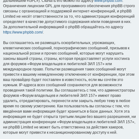
дальнейшем «GPL»). Скачать его можно по адресу
www.phpbb.com
.
Ограничения лицензии GPL для программного обеспечения phpBB строго
связаны с организацией и поддержкой интернет-конференций, и phpBB
Limited не несёт ответственности за то, что администрация конференций
определяет в качестве допустимого содержания и/или поведения в них.
За дополнительной информацией о phpBB обращайтесь по адресу
https://www.phpbb.com/
.
Вы соглашаетесь не размещать оскорбительных, угрожающих,
клеветнических сообщений, порнографических сообщений, призывов к
национальной розни и прочих сообщений, которые могут нарушить
законы вашей страны, страны, которая предоставляет услуги хостинга
для форумов «Форум владельцев и любителей ЗИЛ 157» или
международное право. Попытки размещения таких сообщений могут
привести к вашему немедленному отключению от конференции, при этом
ваш провайдер будет поставлен в известность, если мы сочтём это
нужным. IP-адреса всех сообщений сохраняются для возможности
проведения такой политики. Вы соглашаетесь с тем, что администраторы
форумов «Форум владельцев и любителей ЗИЛ 157» имеют право
удалить, отредактировать, перенести или закрыть любую тему в любое
время по своему усмотрению. Как пользователь вы согласны с тем, что
введённая вами информация будет храниться в базе данных. Хотя эта
информация не будет открыта третьим лицам без вашего разрешения, ни
администрация конференции «Форум владельцев и любителей ЗИЛ 157»,
ни phpBB Limited не может быть ответственна за действия хакеров,
которые могут привести к несанкционированному доступу к ней.