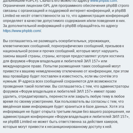
дальнейшем «GPL»). Скачать его можно по адресу
www.phpbb.com
.
Ограничения лицензии GPL для программного обеспечения phpBB строго
связаны с организацией и поддержкой интернет-конференций, и phpBB
Limited не несёт ответственности за то, что администрация конференций
определяет в качестве допустимого содержания и/или поведения в них.
За дополнительной информацией о phpBB обращайтесь по адресу
https://www.phpbb.com/
.
Вы соглашаетесь не размещать оскорбительных, угрожающих,
клеветнических сообщений, порнографических сообщений, призывов к
национальной розни и прочих сообщений, которые могут нарушить
законы вашей страны, страны, которая предоставляет услуги хостинга
для форумов «Форум владельцев и любителей ЗИЛ 157» или
международное право. Попытки размещения таких сообщений могут
привести к вашему немедленному отключению от конференции, при этом
ваш провайдер будет поставлен в известность, если мы сочтём это
нужным. IP-адреса всех сообщений сохраняются для возможности
проведения такой политики. Вы соглашаетесь с тем, что администраторы
форумов «Форум владельцев и любителей ЗИЛ 157» имеют право
удалить, отредактировать, перенести или закрыть любую тему в любое
время по своему усмотрению. Как пользователь вы согласны с тем, что
введённая вами информация будет храниться в базе данных. Хотя эта
информация не будет открыта третьим лицам без вашего разрешения, ни
администрация конференции «Форум владельцев и любителей ЗИЛ 157»,
ни phpBB Limited не может быть ответственна за действия хакеров,
которые могут привести к несанкционированному доступу к ней.