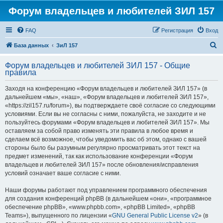
Форум владельцев и любителей ЗИЛ 157
FAQ
Регистрация
Вход
П
База данных
ЗиЛ 157
о
Форум владельцев и любителей ЗИЛ 157 - Общие
и
правила
с
Заходя на конференцию «Форум владельцев и любителей ЗИЛ 157» (в
к
дальнейшем «мы», «наш», «Форум владельцев и любителей ЗИЛ 157»,
«https://zil157.ru/forum»), вы подтверждаете своё согласие со следующими
условиями. Если вы не согласны с ними, пожалуйста, не заходите и не
пользуйтесь форумами «Форум владельцев и любителей ЗИЛ 157». Мы
оставляем за собой право изменять эти правила в любое время и
сделаем всё возможное, чтобы уведомить вас об этом, однако с вашей
стороны было бы разумным регулярно просматривать этот текст на
предмет изменений, так как использование конференции «Форум
владельцев и любителей ЗИЛ 157» после обновления/исправления
условий означает ваше согласие с ними.
Наши форумы работают под управлением программного обеспечения
для создания конференций phpBB (в дальнейшем «они», «программное
обеспечение phpBB», «www.phpbb.com», «phpBB Limited», «phpBB
Teams»), выпущенного по лицензии «
GNU General Public License v2
» (в