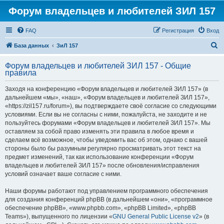
Форум владельцев и любителей ЗИЛ 157
FAQ
Регистрация
Вход
П
База данных
ЗиЛ 157
о
Форум владельцев и любителей ЗИЛ 157 - Общие
и
правила
с
Заходя на конференцию «Форум владельцев и любителей ЗИЛ 157» (в
к
дальнейшем «мы», «наш», «Форум владельцев и любителей ЗИЛ 157»,
«https://zil157.ru/forum»), вы подтверждаете своё согласие со следующими
условиями. Если вы не согласны с ними, пожалуйста, не заходите и не
пользуйтесь форумами «Форум владельцев и любителей ЗИЛ 157». Мы
оставляем за собой право изменять эти правила в любое время и
сделаем всё возможное, чтобы уведомить вас об этом, однако с вашей
стороны было бы разумным регулярно просматривать этот текст на
предмет изменений, так как использование конференции «Форум
владельцев и любителей ЗИЛ 157» после обновления/исправления
условий означает ваше согласие с ними.
Наши форумы работают под управлением программного обеспечения
для создания конференций phpBB (в дальнейшем «они», «программное
обеспечение phpBB», «www.phpbb.com», «phpBB Limited», «phpBB
Teams»), выпущенного по лицензии «
GNU General Public License v2
» (в