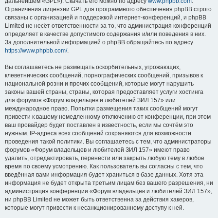
дальнейшем «GPL»). Скачать его можно по адресу
www.phpbb.com
.
Ограничения лицензии GPL для программного обеспечения phpBB строго
связаны с организацией и поддержкой интернет-конференций, и phpBB
Limited не несёт ответственности за то, что администрация конференций
определяет в качестве допустимого содержания и/или поведения в них.
За дополнительной информацией о phpBB обращайтесь по адресу
https://www.phpbb.com/
.
Вы соглашаетесь не размещать оскорбительных, угрожающих,
клеветнических сообщений, порнографических сообщений, призывов к
национальной розни и прочих сообщений, которые могут нарушить
законы вашей страны, страны, которая предоставляет услуги хостинга
для форумов «Форум владельцев и любителей ЗИЛ 157» или
международное право. Попытки размещения таких сообщений могут
привести к вашему немедленному отключению от конференции, при этом
ваш провайдер будет поставлен в известность, если мы сочтём это
нужным. IP-адреса всех сообщений сохраняются для возможности
проведения такой политики. Вы соглашаетесь с тем, что администраторы
форумов «Форум владельцев и любителей ЗИЛ 157» имеют право
удалить, отредактировать, перенести или закрыть любую тему в любое
время по своему усмотрению. Как пользователь вы согласны с тем, что
введённая вами информация будет храниться в базе данных. Хотя эта
информация не будет открыта третьим лицам без вашего разрешения, ни
администрация конференции «Форум владельцев и любителей ЗИЛ 157»,
ни phpBB Limited не может быть ответственна за действия хакеров,
которые могут привести к несанкционированному доступу к ней.