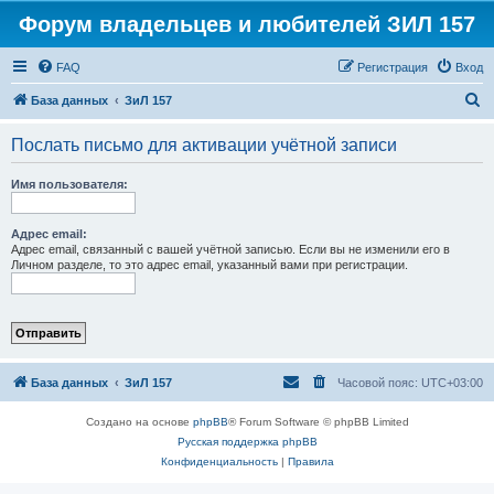
Форум владельцев и любителей ЗИЛ 157
FAQ
Регистрация
Вход
П
База данных
ЗиЛ 157
о
Послать письмо для активации учётной записи
и
с
Имя пользователя:
к
Адрес email:
Адрес email, связанный с вашей учётной записью. Если вы не изменили его в
Личном разделе, то это адрес email, указанный вами при регистрации.
База данных
ЗиЛ 157
Часовой пояс:
UTC+03:00
Создано на основе
phpBB
® Forum Software © phpBB Limited
Русская поддержка phpBB
Конфиденциальность
|
Правила