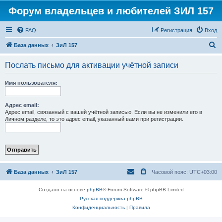
Форум владельцев и любителей ЗИЛ 157
FAQ
Регистрация
Вход
П
База данных
ЗиЛ 157
о
Послать письмо для активации учётной записи
и
с
Имя пользователя:
к
Адрес email:
Адрес email, связанный с вашей учётной записью. Если вы не изменили его в
Личном разделе, то это адрес email, указанный вами при регистрации.
База данных
ЗиЛ 157
Часовой пояс:
UTC+03:00
Создано на основе
phpBB
® Forum Software © phpBB Limited
Русская поддержка phpBB
Конфиденциальность
|
Правила