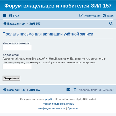
Форум владельцев и любителей ЗИЛ 157
FAQ
Регистрация
Вход
П
База данных
ЗиЛ 157
о
Послать письмо для активации учётной записи
и
с
Имя пользователя:
к
Адрес email:
Адрес email, связанный с вашей учётной записью. Если вы не изменили его в
Личном разделе, то это адрес email, указанный вами при регистрации.
База данных
ЗиЛ 157
Часовой пояс:
UTC+03:00
Создано на основе
phpBB
® Forum Software © phpBB Limited
Русская поддержка phpBB
Конфиденциальность
|
Правила