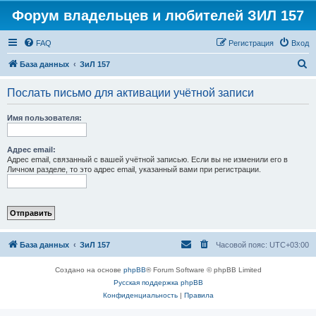
Форум владельцев и любителей ЗИЛ 157
FAQ
Регистрация
Вход
П
База данных
ЗиЛ 157
о
Послать письмо для активации учётной записи
и
с
Имя пользователя:
к
Адрес email:
Адрес email, связанный с вашей учётной записью. Если вы не изменили его в
Личном разделе, то это адрес email, указанный вами при регистрации.
База данных
ЗиЛ 157
Часовой пояс:
UTC+03:00
Создано на основе
phpBB
® Forum Software © phpBB Limited
Русская поддержка phpBB
Конфиденциальность
|
Правила