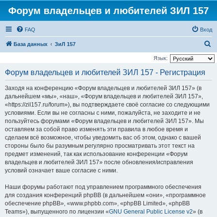
Форум владельцев и любителей ЗИЛ 157
FAQ
Вход
П
База данных
ЗиЛ 157
о
Язык:
и
Форум владельцев и любителей ЗИЛ 157 - Регистрация
с
Заходя на конференцию «Форум владельцев и любителей ЗИЛ 157» (в
к
дальнейшем «мы», «наш», «Форум владельцев и любителей ЗИЛ 157»,
«https://zil157.ru/forum»), вы подтверждаете своё согласие со следующими
условиями. Если вы не согласны с ними, пожалуйста, не заходите и не
пользуйтесь форумами «Форум владельцев и любителей ЗИЛ 157». Мы
оставляем за собой право изменять эти правила в любое время и
сделаем всё возможное, чтобы уведомить вас об этом, однако с вашей
стороны было бы разумным регулярно просматривать этот текст на
предмет изменений, так как использование конференции «Форум
владельцев и любителей ЗИЛ 157» после обновления/исправления
условий означает ваше согласие с ними.
Наши форумы работают под управлением программного обеспечения
для создания конференций phpBB (в дальнейшем «они», «программное
обеспечение phpBB», «www.phpbb.com», «phpBB Limited», «phpBB
Teams»), выпущенного по лицензии «
GNU General Public License v2
» (в