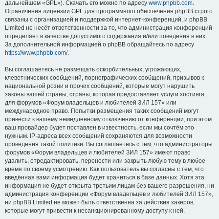
дальнейшем «GPL»). Скачать его можно по адресу
www.phpbb.com
.
Ограничения лицензии GPL для программного обеспечения phpBB строго
связаны с организацией и поддержкой интернет-конференций, и phpBB
Limited не несёт ответственности за то, что администрация конференций
определяет в качестве допустимого содержания и/или поведения в них.
За дополнительной информацией о phpBB обращайтесь по адресу
https://www.phpbb.com/
.
Вы соглашаетесь не размещать оскорбительных, угрожающих,
клеветнических сообщений, порнографических сообщений, призывов к
национальной розни и прочих сообщений, которые могут нарушить
законы вашей страны, страны, которая предоставляет услуги хостинга
для форумов «Форум владельцев и любителей ЗИЛ 157» или
международное право. Попытки размещения таких сообщений могут
привести к вашему немедленному отключению от конференции, при этом
ваш провайдер будет поставлен в известность, если мы сочтём это
нужным. IP-адреса всех сообщений сохраняются для возможности
проведения такой политики. Вы соглашаетесь с тем, что администраторы
форумов «Форум владельцев и любителей ЗИЛ 157» имеют право
удалить, отредактировать, перенести или закрыть любую тему в любое
время по своему усмотрению. Как пользователь вы согласны с тем, что
введённая вами информация будет храниться в базе данных. Хотя эта
информация не будет открыта третьим лицам без вашего разрешения, ни
администрация конференции «Форум владельцев и любителей ЗИЛ 157»,
ни phpBB Limited не может быть ответственна за действия хакеров,
которые могут привести к несанкционированному доступу к ней.