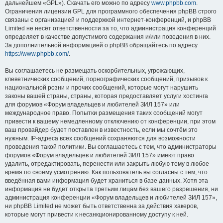
дальнейшем «GPL»). Скачать его можно по адресу
www.phpbb.com
.
Ограничения лицензии GPL для программного обеспечения phpBB строго
связаны с организацией и поддержкой интернет-конференций, и phpBB
Limited не несёт ответственности за то, что администрация конференций
определяет в качестве допустимого содержания и/или поведения в них.
За дополнительной информацией о phpBB обращайтесь по адресу
https://www.phpbb.com/
.
Вы соглашаетесь не размещать оскорбительных, угрожающих,
клеветнических сообщений, порнографических сообщений, призывов к
национальной розни и прочих сообщений, которые могут нарушить
законы вашей страны, страны, которая предоставляет услуги хостинга
для форумов «Форум владельцев и любителей ЗИЛ 157» или
международное право. Попытки размещения таких сообщений могут
привести к вашему немедленному отключению от конференции, при этом
ваш провайдер будет поставлен в известность, если мы сочтём это
нужным. IP-адреса всех сообщений сохраняются для возможности
проведения такой политики. Вы соглашаетесь с тем, что администраторы
форумов «Форум владельцев и любителей ЗИЛ 157» имеют право
удалить, отредактировать, перенести или закрыть любую тему в любое
время по своему усмотрению. Как пользователь вы согласны с тем, что
введённая вами информация будет храниться в базе данных. Хотя эта
информация не будет открыта третьим лицам без вашего разрешения, ни
администрация конференции «Форум владельцев и любителей ЗИЛ 157»,
ни phpBB Limited не может быть ответственна за действия хакеров,
которые могут привести к несанкционированному доступу к ней.