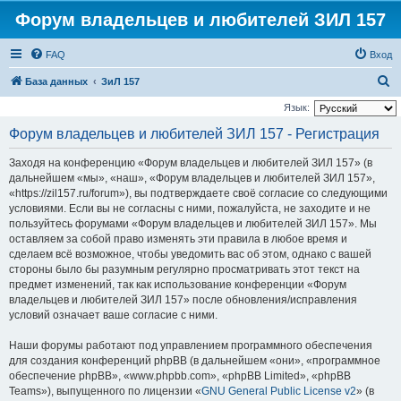
Форум владельцев и любителей ЗИЛ 157
FAQ
Вход
П
База данных
ЗиЛ 157
о
Язык:
и
Форум владельцев и любителей ЗИЛ 157 - Регистрация
с
Заходя на конференцию «Форум владельцев и любителей ЗИЛ 157» (в
к
дальнейшем «мы», «наш», «Форум владельцев и любителей ЗИЛ 157»,
«https://zil157.ru/forum»), вы подтверждаете своё согласие со следующими
условиями. Если вы не согласны с ними, пожалуйста, не заходите и не
пользуйтесь форумами «Форум владельцев и любителей ЗИЛ 157». Мы
оставляем за собой право изменять эти правила в любое время и
сделаем всё возможное, чтобы уведомить вас об этом, однако с вашей
стороны было бы разумным регулярно просматривать этот текст на
предмет изменений, так как использование конференции «Форум
владельцев и любителей ЗИЛ 157» после обновления/исправления
условий означает ваше согласие с ними.
Наши форумы работают под управлением программного обеспечения
для создания конференций phpBB (в дальнейшем «они», «программное
обеспечение phpBB», «www.phpbb.com», «phpBB Limited», «phpBB
Teams»), выпущенного по лицензии «
GNU General Public License v2
» (в