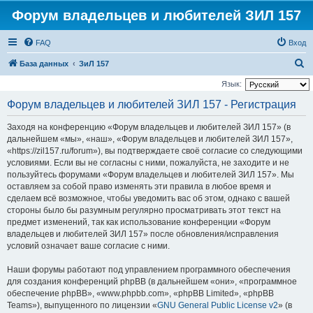
Форум владельцев и любителей ЗИЛ 157
FAQ
Вход
П
База данных
ЗиЛ 157
о
Язык:
и
Форум владельцев и любителей ЗИЛ 157 - Регистрация
с
Заходя на конференцию «Форум владельцев и любителей ЗИЛ 157» (в
к
дальнейшем «мы», «наш», «Форум владельцев и любителей ЗИЛ 157»,
«https://zil157.ru/forum»), вы подтверждаете своё согласие со следующими
условиями. Если вы не согласны с ними, пожалуйста, не заходите и не
пользуйтесь форумами «Форум владельцев и любителей ЗИЛ 157». Мы
оставляем за собой право изменять эти правила в любое время и
сделаем всё возможное, чтобы уведомить вас об этом, однако с вашей
стороны было бы разумным регулярно просматривать этот текст на
предмет изменений, так как использование конференции «Форум
владельцев и любителей ЗИЛ 157» после обновления/исправления
условий означает ваше согласие с ними.
Наши форумы работают под управлением программного обеспечения
для создания конференций phpBB (в дальнейшем «они», «программное
обеспечение phpBB», «www.phpbb.com», «phpBB Limited», «phpBB
Teams»), выпущенного по лицензии «
GNU General Public License v2
» (в