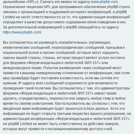
дальнейшем «GPL»). Скачать его можно по адресу
www.phpbb.com
.
Ограничения лицензии GPL для программного обеспечения phpBB строго
связаны с организацией и поддержкой интернет-конференций, и phpBB
Limited не несёт ответственности за то, что администрация конференций
определяет в качестве допустимого содержания и/или поведения в них.
За дополнительной информацией о phpBB обращайтесь по адресу
https://www.phpbb.com/
.
Вы соглашаетесь не размещать оскорбительных, угрожающих,
клеветнических сообщений, порнографических сообщений, призывов к
национальной розни и прочих сообщений, которые могут нарушить
законы вашей страны, страны, которая предоставляет услуги хостинга
для форумов «Форум владельцев и любителей ЗИЛ 157» или
международное право. Попытки размещения таких сообщений могут
привести к вашему немедленному отключению от конференции, при этом
ваш провайдер будет поставлен в известность, если мы сочтём это
нужным. IP-адреса всех сообщений сохраняются для возможности
проведения такой политики. Вы соглашаетесь с тем, что администраторы
форумов «Форум владельцев и любителей ЗИЛ 157» имеют право
удалить, отредактировать, перенести или закрыть любую тему в любое
время по своему усмотрению. Как пользователь вы согласны с тем, что
введённая вами информация будет храниться в базе данных. Хотя эта
информация не будет открыта третьим лицам без вашего разрешения, ни
администрация конференции «Форум владельцев и любителей ЗИЛ 157»,
ни phpBB Limited не может быть ответственна за действия хакеров,
которые могут привести к несанкционированному доступу к ней.