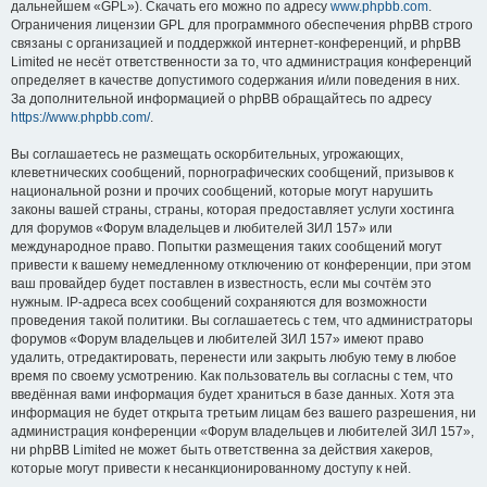
дальнейшем «GPL»). Скачать его можно по адресу
www.phpbb.com
.
Ограничения лицензии GPL для программного обеспечения phpBB строго
связаны с организацией и поддержкой интернет-конференций, и phpBB
Limited не несёт ответственности за то, что администрация конференций
определяет в качестве допустимого содержания и/или поведения в них.
За дополнительной информацией о phpBB обращайтесь по адресу
https://www.phpbb.com/
.
Вы соглашаетесь не размещать оскорбительных, угрожающих,
клеветнических сообщений, порнографических сообщений, призывов к
национальной розни и прочих сообщений, которые могут нарушить
законы вашей страны, страны, которая предоставляет услуги хостинга
для форумов «Форум владельцев и любителей ЗИЛ 157» или
международное право. Попытки размещения таких сообщений могут
привести к вашему немедленному отключению от конференции, при этом
ваш провайдер будет поставлен в известность, если мы сочтём это
нужным. IP-адреса всех сообщений сохраняются для возможности
проведения такой политики. Вы соглашаетесь с тем, что администраторы
форумов «Форум владельцев и любителей ЗИЛ 157» имеют право
удалить, отредактировать, перенести или закрыть любую тему в любое
время по своему усмотрению. Как пользователь вы согласны с тем, что
введённая вами информация будет храниться в базе данных. Хотя эта
информация не будет открыта третьим лицам без вашего разрешения, ни
администрация конференции «Форум владельцев и любителей ЗИЛ 157»,
ни phpBB Limited не может быть ответственна за действия хакеров,
которые могут привести к несанкционированному доступу к ней.