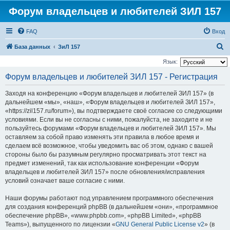
Форум владельцев и любителей ЗИЛ 157
FAQ
Вход
П
База данных
ЗиЛ 157
о
Язык:
и
Форум владельцев и любителей ЗИЛ 157 - Регистрация
с
Заходя на конференцию «Форум владельцев и любителей ЗИЛ 157» (в
к
дальнейшем «мы», «наш», «Форум владельцев и любителей ЗИЛ 157»,
«https://zil157.ru/forum»), вы подтверждаете своё согласие со следующими
условиями. Если вы не согласны с ними, пожалуйста, не заходите и не
пользуйтесь форумами «Форум владельцев и любителей ЗИЛ 157». Мы
оставляем за собой право изменять эти правила в любое время и
сделаем всё возможное, чтобы уведомить вас об этом, однако с вашей
стороны было бы разумным регулярно просматривать этот текст на
предмет изменений, так как использование конференции «Форум
владельцев и любителей ЗИЛ 157» после обновления/исправления
условий означает ваше согласие с ними.
Наши форумы работают под управлением программного обеспечения
для создания конференций phpBB (в дальнейшем «они», «программное
обеспечение phpBB», «www.phpbb.com», «phpBB Limited», «phpBB
Teams»), выпущенного по лицензии «
GNU General Public License v2
» (в