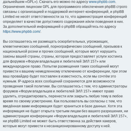
дальнейшем «GPL»). Скачать его можно по адресу
www.phpbb.com
.
Ограничения лицензии GPL для программного обеспечения phpBB строго
связаны с организацией и поддержкой интернет-конференций, и phpBB
Limited не несёт ответственности за то, что администрация конференций
определяет в качестве допустимого содержания и/или поведения в них.
За дополнительной информацией о phpBB обращайтесь по адресу
https://www.phpbb.com/
.
Вы соглашаетесь не размещать оскорбительных, угрожающих,
клеветнических сообщений, порнографических сообщений, призывов к
национальной розни и прочих сообщений, которые могут нарушить
законы вашей страны, страны, которая предоставляет услуги хостинга
для форумов «Форум владельцев и любителей ЗИЛ 157» или
международное право. Попытки размещения таких сообщений могут
привести к вашему немедленному отключению от конференции, при этом
ваш провайдер будет поставлен в известность, если мы сочтём это
нужным. IP-адреса всех сообщений сохраняются для возможности
проведения такой политики. Вы соглашаетесь с тем, что администраторы
форумов «Форум владельцев и любителей ЗИЛ 157» имеют право
удалить, отредактировать, перенести или закрыть любую тему в любое
время по своему усмотрению. Как пользователь вы согласны с тем, что
введённая вами информация будет храниться в базе данных. Хотя эта
информация не будет открыта третьим лицам без вашего разрешения, ни
администрация конференции «Форум владельцев и любителей ЗИЛ 157»,
ни phpBB Limited не может быть ответственна за действия хакеров,
которые могут привести к несанкционированному доступу к ней.