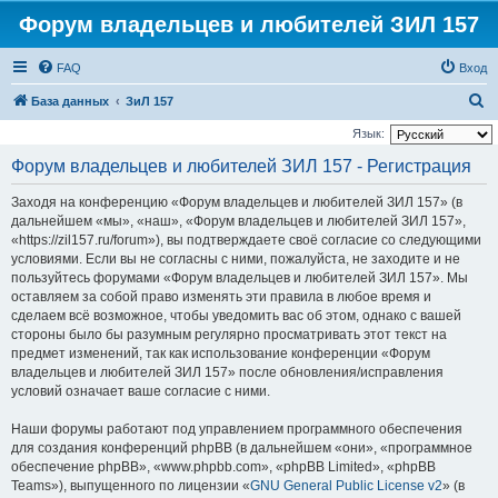
Форум владельцев и любителей ЗИЛ 157
FAQ
Вход
П
База данных
ЗиЛ 157
о
Язык:
и
Форум владельцев и любителей ЗИЛ 157 - Регистрация
с
Заходя на конференцию «Форум владельцев и любителей ЗИЛ 157» (в
к
дальнейшем «мы», «наш», «Форум владельцев и любителей ЗИЛ 157»,
«https://zil157.ru/forum»), вы подтверждаете своё согласие со следующими
условиями. Если вы не согласны с ними, пожалуйста, не заходите и не
пользуйтесь форумами «Форум владельцев и любителей ЗИЛ 157». Мы
оставляем за собой право изменять эти правила в любое время и
сделаем всё возможное, чтобы уведомить вас об этом, однако с вашей
стороны было бы разумным регулярно просматривать этот текст на
предмет изменений, так как использование конференции «Форум
владельцев и любителей ЗИЛ 157» после обновления/исправления
условий означает ваше согласие с ними.
Наши форумы работают под управлением программного обеспечения
для создания конференций phpBB (в дальнейшем «они», «программное
обеспечение phpBB», «www.phpbb.com», «phpBB Limited», «phpBB
Teams»), выпущенного по лицензии «
GNU General Public License v2
» (в