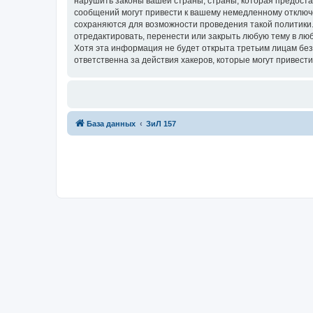
нарушить законы вашей страны, страны, которая предост
сообщений могут привести к вашему немедленному отключе
сохраняются для возможности проведения такой политики
отредактировать, перенести или закрыть любую тему в люб
Хотя эта информация не будет открыта третьим лицам бе
ответственна за действия хакеров, которые могут привести
База данных
ЗиЛ 157