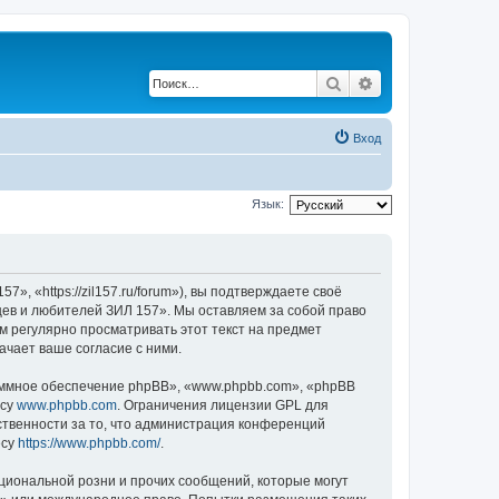
Поиск
Расширенный по
Вход
Язык:
 «https://zil157.ru/forum»), вы подтверждаете своё
цев и любителей ЗИЛ 157». Мы оставляем за собой право
м регулярно просматривать этот текст на предмет
чает ваше согласие с ними.
ммное обеспечение phpBB», «www.phpbb.com», «phpBB
есу
www.phpbb.com
. Ограничения лицензии GPL для
ственности за то, что администрация конференций
есу
https://www.phpbb.com/
.
циональной розни и прочих сообщений, которые могут