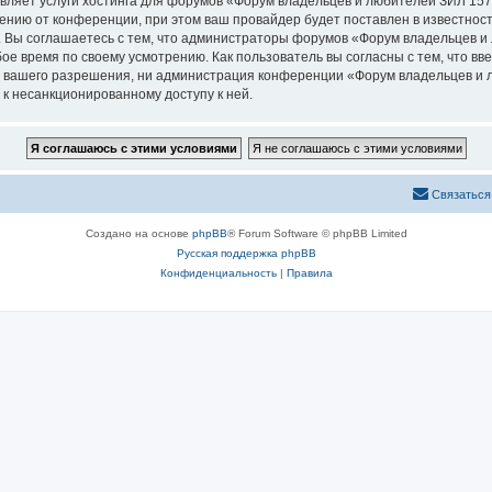
авляет услуги хостинга для форумов «Форум владельцев и любителей ЗИЛ 15
нию от конференции, при этом ваш провайдер будет поставлен в известность
. Вы соглашаетесь с тем, что администраторы форумов «Форум владельцев и
ое время по своему усмотрению. Как пользователь вы согласны с тем, что в
з вашего разрешения, ни администрация конференции «Форум владельцев и л
 к несанкционированному доступу к ней.
Связаться
Создано на основе
phpBB
® Forum Software © phpBB Limited
Русская поддержка phpBB
Конфиденциальность
|
Правила