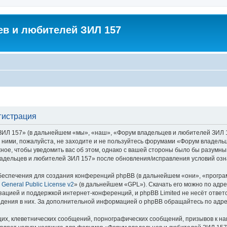
в и любителей ЗИЛ 157
гистрация
 157» (в дальнейшем «мы», «наш», «Форум владельцев и любителей ЗИЛ 157»,
с ними, пожалуйста, не заходите и не пользуйтесь форумами «Форум владель
ное, чтобы уведомить вас об этом, однако с вашей стороны было бы разумны
адельцев и любителей ЗИЛ 157» после обновления/исправления условий озна
еспечения для создания конференций phpBB (в дальнейшем «они», «програ
General Public License v2
» (в дальнейшем «GPL»). Скачать его можно по адр
зацией и поддержкой интернет-конференций, и phpBB Limited не несёт ответ
ведения в них. За дополнительной информацией о phpBB обращайтесь по адр
их, клеветнических сообщений, порнографических сообщений, призывов к на