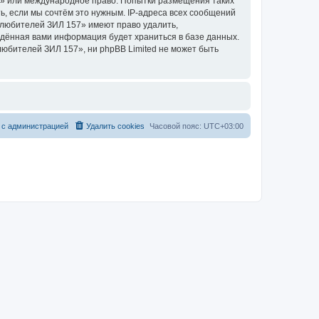
7» или международное право. Попытки размещения таких
, если мы сочтём это нужным. IP-адреса всех сообщений
 любителей ЗИЛ 157» имеют право удалить,
ведённая вами информация будет храниться в базе данных.
юбителей ЗИЛ 157», ни phpBB Limited не может быть
 с администрацией
Удалить cookies
Часовой пояс:
UTC+03:00