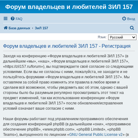
Форум владельцев и любителей ЗИЛ 157
FAQ
Вход
П
База данных
ЗиЛ 157
о
Язык:
и
Форум владельцев и любителей ЗИЛ 157 - Регистрация
с
Заходя на конференцию «Форум владельцев и любителей ЗИЛ 157» (в
к
дальнейшем «мы», «наш», «Форум владельцев и любителей ЗИЛ 157»,
«https://zil157.ru/forum»), вы подтверждаете своё согласие со следующими
условиями. Если вы не согласны с ними, пожалуйста, не заходите и не
пользуйтесь форумами «Форум владельцев и любителей ЗИЛ 157». Мы
оставляем за собой право изменять эти правила в любое время и
сделаем всё возможное, чтобы уведомить вас об этом, однако с вашей
стороны было бы разумным регулярно просматривать этот текст на
предмет изменений, так как использование конференции «Форум
владельцев и любителей ЗИЛ 157» после обновления/исправления
условий означает ваше согласие с ними.
Наши форумы работают под управлением программного обеспечения
для создания конференций phpBB (в дальнейшем «они», «программное
обеспечение phpBB», «www.phpbb.com», «phpBB Limited», «phpBB
Teams»), выпущенного по лицензии «
GNU General Public License v2
» (в