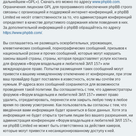
дальнейшем «GPL»). Скачать его можно по адресу
www.phpbb.com
.
Ограничения лицензии GPL для программного обеспечения phpBB строго
связаны с организацией и поддержкой интернет-конференций, и phpBB
Limited не несёт ответственности за то, что администрация конференций
определяет в качестве допустимого содержания и/или поведения в них.
За дополнительной информацией о phpBB обращайтесь по адресу
https://www.phpbb.com/
.
Вы соглашаетесь не размещать оскорбительных, угрожающих,
клеветнических сообщений, порнографических сообщений, призывов к
национальной розни и прочих сообщений, которые могут нарушить
законы вашей страны, страны, которая предоставляет услуги хостинга
для форумов «Форум владельцев и любителей ЗИЛ 157» или
международное право. Попытки размещения таких сообщений могут
привести к вашему немедленному отключению от конференции, при этом
ваш провайдер будет поставлен в известность, если мы сочтём это
нужным. IP-адреса всех сообщений сохраняются для возможности
проведения такой политики. Вы соглашаетесь с тем, что администраторы
форумов «Форум владельцев и любителей ЗИЛ 157» имеют право
удалить, отредактировать, перенести или закрыть любую тему в любое
время по своему усмотрению. Как пользователь вы согласны с тем, что
введённая вами информация будет храниться в базе данных. Хотя эта
информация не будет открыта третьим лицам без вашего разрешения, ни
администрация конференции «Форум владельцев и любителей ЗИЛ 157»,
ни phpBB Limited не может быть ответственна за действия хакеров,
которые могут привести к несанкционированному доступу к ней.