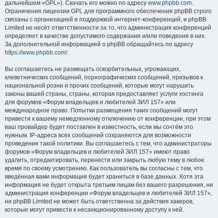
дальнейшем «GPL»). Скачать его можно по адресу
www.phpbb.com
.
Ограничения лицензии GPL для программного обеспечения phpBB строго
связаны с организацией и поддержкой интернет-конференций, и phpBB
Limited не несёт ответственности за то, что администрация конференций
определяет в качестве допустимого содержания и/или поведения в них.
За дополнительной информацией о phpBB обращайтесь по адресу
https://www.phpbb.com/
.
Вы соглашаетесь не размещать оскорбительных, угрожающих,
клеветнических сообщений, порнографических сообщений, призывов к
национальной розни и прочих сообщений, которые могут нарушить
законы вашей страны, страны, которая предоставляет услуги хостинга
для форумов «Форум владельцев и любителей ЗИЛ 157» или
международное право. Попытки размещения таких сообщений могут
привести к вашему немедленному отключению от конференции, при этом
ваш провайдер будет поставлен в известность, если мы сочтём это
нужным. IP-адреса всех сообщений сохраняются для возможности
проведения такой политики. Вы соглашаетесь с тем, что администраторы
форумов «Форум владельцев и любителей ЗИЛ 157» имеют право
удалить, отредактировать, перенести или закрыть любую тему в любое
время по своему усмотрению. Как пользователь вы согласны с тем, что
введённая вами информация будет храниться в базе данных. Хотя эта
информация не будет открыта третьим лицам без вашего разрешения, ни
администрация конференции «Форум владельцев и любителей ЗИЛ 157»,
ни phpBB Limited не может быть ответственна за действия хакеров,
которые могут привести к несанкционированному доступу к ней.