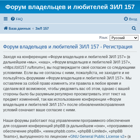
Форум владельцев и любителей ЗИЛ 157
FAQ
Вход
П
База данных
ЗиЛ 157
о
Язык:
и
Форум владельцев и любителей ЗИЛ 157 - Регистрация
с
Заходя на конференцию «Форум владельцев и любителей ЗИЛ 157» (в
к
дальнейшем «мы», «наш», «Форум владельцев и любителей ЗИЛ 157»,
«https://zil157.ru/forum»), вы подтверждаете своё согласие со следующими
условиями. Если вы не согласны с ними, пожалуйста, не заходите и не
пользуйтесь форумами «Форум владельцев и любителей ЗИЛ 157». Мы
оставляем за собой право изменять эти правила в любое время и
сделаем всё возможное, чтобы уведомить вас об этом, однако с вашей
стороны было бы разумным регулярно просматривать этот текст на
предмет изменений, так как использование конференции «Форум
владельцев и любителей ЗИЛ 157» после обновления/исправления
условий означает ваше согласие с ними.
Наши форумы работают под управлением программного обеспечения
для создания конференций phpBB (в дальнейшем «они», «программное
обеспечение phpBB», «www.phpbb.com», «phpBB Limited», «phpBB
Teams»), выпущенного по лицензии «
GNU General Public License v2
» (в