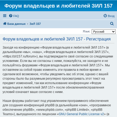
Форум владельцев и любителей ЗИЛ 157
FAQ
Вход
П
База данных
ЗиЛ 157
о
Язык:
и
Форум владельцев и любителей ЗИЛ 157 - Регистрация
с
Заходя на конференцию «Форум владельцев и любителей ЗИЛ 157» (в
к
дальнейшем «мы», «наш», «Форум владельцев и любителей ЗИЛ 157»,
«https://zil157.ru/forum»), вы подтверждаете своё согласие со следующими
условиями. Если вы не согласны с ними, пожалуйста, не заходите и не
пользуйтесь форумами «Форум владельцев и любителей ЗИЛ 157». Мы
оставляем за собой право изменять эти правила в любое время и
сделаем всё возможное, чтобы уведомить вас об этом, однако с вашей
стороны было бы разумным регулярно просматривать этот текст на
предмет изменений, так как использование конференции «Форум
владельцев и любителей ЗИЛ 157» после обновления/исправления
условий означает ваше согласие с ними.
Наши форумы работают под управлением программного обеспечения
для создания конференций phpBB (в дальнейшем «они», «программное
обеспечение phpBB», «www.phpbb.com», «phpBB Limited», «phpBB
Teams»), выпущенного по лицензии «
GNU General Public License v2
» (в