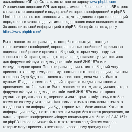
дальнейшем «GPL»). Скачать его можно по адресу
www.phpbb.com
.
Ограничения лицензии GPL для программного обеспечения phpBB строго
связаны с организацией и поддержкой интернет-конференций, и phpBB
Limited не несёт ответственности за то, что администрация конференций
определяет в качестве допустимого содержания и/или поведения в них.
За дополнительной информацией о phpBB обращайтесь по адресу
https://www.phpbb.com/
.
Вы соглашаетесь не размещать оскорбительных, угрожающих,
клеветнических сообщений, порнографических сообщений, призывов к
национальной розни и прочих сообщений, которые могут нарушить
законы вашей страны, страны, которая предоставляет услуги хостинга
для форумов «Форум владельцев и любителей ЗИЛ 157» или
международное право. Попытки размещения таких сообщений могут
привести к вашему немедленному отключению от конференции, при этом
ваш провайдер будет поставлен в известность, если мы сочтём это
нужным. IP-адреса всех сообщений сохраняются для возможности
проведения такой политики. Вы соглашаетесь с тем, что администраторы
форумов «Форум владельцев и любителей ЗИЛ 157» имеют право
удалить, отредактировать, перенести или закрыть любую тему в любое
время по своему усмотрению. Как пользователь вы согласны с тем, что
введённая вами информация будет храниться в базе данных. Хотя эта
информация не будет открыта третьим лицам без вашего разрешения, ни
администрация конференции «Форум владельцев и любителей ЗИЛ 157»,
ни phpBB Limited не может быть ответственна за действия хакеров,
которые могут привести к несанкционированному доступу к ней.