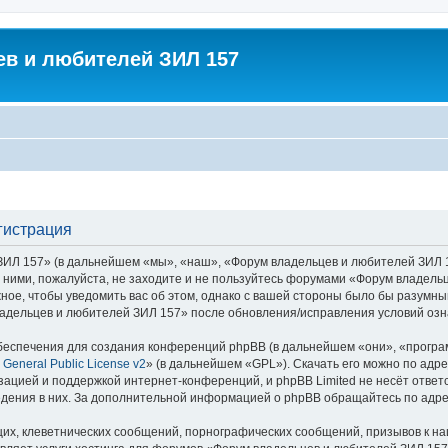
в и любителей ЗИЛ 157
гистрация
 157» (в дальнейшем «мы», «наш», «Форум владельцев и любителей ЗИЛ 157»,
с ними, пожалуйста, не заходите и не пользуйтесь форумами «Форум владель
ное, чтобы уведомить вас об этом, однако с вашей стороны было бы разумны
адельцев и любителей ЗИЛ 157» после обновления/исправления условий озна
еспечения для создания конференций phpBB (в дальнейшем «они», «програ
General Public License v2
» (в дальнейшем «GPL»). Скачать его можно по адр
зацией и поддержкой интернет-конференций, и phpBB Limited не несёт ответ
ведения в них. За дополнительной информацией о phpBB обращайтесь по адр
их, клеветнических сообщений, порнографических сообщений, призывов к на