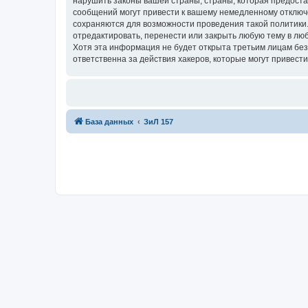
нарушить законы вашей страны, страны, которая предост
сообщений могут привести к вашему немедленному отключе
сохраняются для возможности проведения такой политики
отредактировать, перенести или закрыть любую тему в люб
Хотя эта информация не будет открыта третьим лицам бе
ответственна за действия хакеров, которые могут привести
База данных
ЗиЛ 157