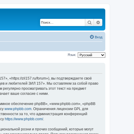
Поиск
Расширенный по
Вход
Язык:
 «https://zil157.ru/forum»), вы подтверждаете своё
цев и любителей ЗИЛ 157». Мы оставляем за собой право
м регулярно просматривать этот текст на предмет
чает ваше согласие с ними.
ммное обеспечение phpBB», «www.phpbb.com», «phpBB
есу
www.phpbb.com
. Ограничения лицензии GPL для
ственности за то, что администрация конференций
есу
https://www.phpbb.com/
.
циональной розни и прочих сообщений, которые могут