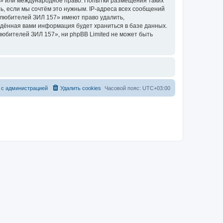
7» или международное право. Попытки размещения таких
, если мы сочтём это нужным. IP-адреса всех сообщений
 любителей ЗИЛ 157» имеют право удалить,
ведённая вами информация будет храниться в базе данных.
юбителей ЗИЛ 157», ни phpBB Limited не может быть
 с администрацией
Удалить cookies
Часовой пояс:
UTC+03:00