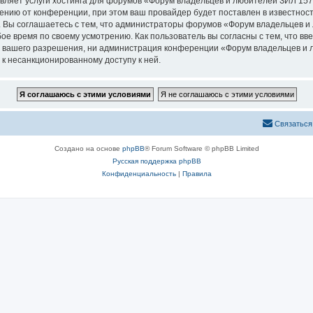
авляет услуги хостинга для форумов «Форум владельцев и любителей ЗИЛ 15
нию от конференции, при этом ваш провайдер будет поставлен в известность
. Вы соглашаетесь с тем, что администраторы форумов «Форум владельцев и
ое время по своему усмотрению. Как пользователь вы согласны с тем, что в
з вашего разрешения, ни администрация конференции «Форум владельцев и л
 к несанкционированному доступу к ней.
Связаться
Создано на основе
phpBB
® Forum Software © phpBB Limited
Русская поддержка phpBB
Конфиденциальность
|
Правила