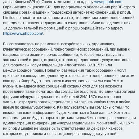
дальнейшем «GPL»). Скачать его можно по адресу
www.phpbb.com
.
Ограничения лицензии GPL для программного обеспечения phpBB строго
связаны с организацией и поддержкой интернет-конференций, и phpBB
Limited не несёт ответственности за то, что администрация конференций
определяет в качестве допустимого содержания и/или поведения в них.
За дополнительной информацией о phpBB обращайтесь по адресу
https://www.phpbb.com/
.
Вы соглашаетесь не размещать оскорбительных, угрожающих,
клеветнических сообщений, порнографических сообщений, призывов к
национальной розни и прочих сообщений, которые могут нарушить
законы вашей страны, страны, которая предоставляет услуги хостинга
для форумов «Форум владельцев и любителей ЗИЛ 157» или
международное право. Попытки размещения таких сообщений могут
привести к вашему немедленному отключению от конференции, при этом
ваш провайдер будет поставлен в известность, если мы сочтём это
нужным. IP-адреса всех сообщений сохраняются для возможности
проведения такой политики. Вы соглашаетесь с тем, что администраторы
форумов «Форум владельцев и любителей ЗИЛ 157» имеют право
удалить, отредактировать, перенести или закрыть любую тему в любое
время по своему усмотрению. Как пользователь вы согласны с тем, что
введённая вами информация будет храниться в базе данных. Хотя эта
информация не будет открыта третьим лицам без вашего разрешения, ни
администрация конференции «Форум владельцев и любителей ЗИЛ 157»,
ни phpBB Limited не может быть ответственна за действия хакеров,
которые могут привести к несанкционированному доступу к ней.