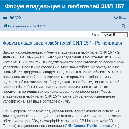
Форум владельцев и любителей ЗИЛ 157
FAQ
Вход
П
База данных
ЗиЛ 157
о
Язык:
и
Форум владельцев и любителей ЗИЛ 157 - Регистрация
с
Заходя на конференцию «Форум владельцев и любителей ЗИЛ 157» (в
к
дальнейшем «мы», «наш», «Форум владельцев и любителей ЗИЛ 157»,
«https://zil157.ru/forum»), вы подтверждаете своё согласие со следующими
условиями. Если вы не согласны с ними, пожалуйста, не заходите и не
пользуйтесь форумами «Форум владельцев и любителей ЗИЛ 157». Мы
оставляем за собой право изменять эти правила в любое время и
сделаем всё возможное, чтобы уведомить вас об этом, однако с вашей
стороны было бы разумным регулярно просматривать этот текст на
предмет изменений, так как использование конференции «Форум
владельцев и любителей ЗИЛ 157» после обновления/исправления
условий означает ваше согласие с ними.
Наши форумы работают под управлением программного обеспечения
для создания конференций phpBB (в дальнейшем «они», «программное
обеспечение phpBB», «www.phpbb.com», «phpBB Limited», «phpBB
Teams»), выпущенного по лицензии «
GNU General Public License v2
» (в