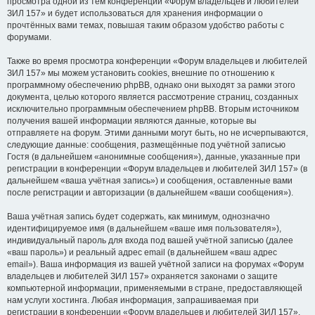
просмотра одной из тем конференции «Форум владельцев и любителей
ЗИЛ 157» и будет использоваться для хранения информации о
прочтённых вами темах, повышая таким образом удобство работы с
форумами.
Также во время просмотра конференции «Форум владельцев и любителей
ЗИЛ 157» мы можем установить cookies, внешние по отношению к
программному обеспечению phpBB, однако они выходят за рамки этого
документа, целью которого является рассмотрение страниц, созданных
исключительно программным обеспечением phpBB. Вторым источником
получения вашей информации являются данные, которые вы
отправляете на форум. Этими данными могут быть, но не исчерпываются,
следующие данные: сообщения, размещённые под учётной записью
Гостя (в дальнейшем «анонимные сообщения»), данные, указанные при
регистрации в конференции «Форум владельцев и любителей ЗИЛ 157» (в
дальнейшем «ваша учётная запись») и сообщения, оставленные вами
после регистрации и авторизации (в дальнейшем «ваши сообщения»).
Ваша учётная запись будет содержать, как минимум, однозначно
идентифицируемое имя (в дальнейшем «ваше имя пользователя»),
индивидуальный пароль для входа под вашей учётной записью (далее
«ваш пароль») и реальный адрес email (в дальнейшем «ваш адрес
email»). Ваша информация из вашей учётной записи на форумах «Форум
владельцев и любителей ЗИЛ 157» охраняется законами о защите
компьютерной информации, применяемыми в стране, предоставляющей
нам услуги хостинга. Любая информация, запрашиваемая при
регистрации в конференции «Форум владельцев и любителей ЗИЛ 157»,