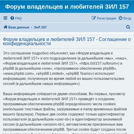
Форум владельцев и любителей ЗИЛ 157
FAQ
Регистрация
Вход
П
База данных
ЗиЛ 157
о
Форум владельцев и любителей ЗИЛ 157 - Соглашение о
и
конфиденциальности
с
Это соглашение подробно объясняет, как «Форум владельцев и
к
любителей ЗИЛ 157» и его подразделения (в дальнейшем «мы», «наш»,
«Форум владельцев и любителей ЗИЛ 157», «https://zil157.ru/forum») и
phpBB (в дальнейшем «они», «программное обеспечение phpBB»,
«www.phpbb.com», «phpBB Limited», «phpBB Teams») используют
информацию, полученную во время любой из ваших пользовательских
сессий (в дальнейшем «ваша информация»).
Ваша информация собирается двумя способами. Во-первых, просмотр
«Форум владельцев и любителей ЗИЛ 157» приведёт к созданию
программным обеспечением phpBB определённого числа cookies
(небольшие текстовые файлы, загружаемые в папку временных файлов
вашего браузера). Первые две cookie содержат только идентификатор
пользователя (в дальнейшем «user-id») и идентификатор анонимной
сессии (в дальнейшем «session-id»), автоматически присвоенные вам
программным обеспечением phpBB. Третья cookie будет создана после