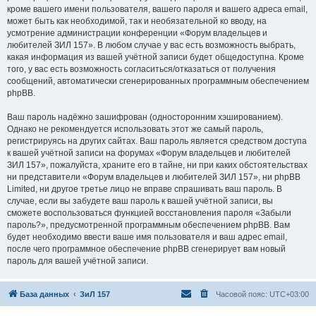
кроме вашего имени пользователя, вашего пароля и вашего адреса email,
может быть как необходимой, так и необязательной ко вводу, на
усмотрение администрации конференции «Форум владельцев и
любителей ЗИЛ 157». В любом случае у вас есть возможность выбрать,
какая информация из вашей учётной записи будет общедоступна. Кроме
того, у вас есть возможность согласиться/отказаться от получения
сообщений, автоматически сгенерированных программным обеспечением
phpBB.
Ваш пароль надёжно зашифрован (односторонним хэшированием).
Однако не рекомендуется использовать этот же самый пароль,
регистрируясь на других сайтах. Ваш пароль является средством доступа
к вашей учётной записи на форумах «Форум владельцев и любителей
ЗИЛ 157», пожалуйста, храните его в тайне, ни при каких обстоятельствах
ни представители «Форум владельцев и любителей ЗИЛ 157», ни phpBB
Limited, ни другое третье лицо не вправе спрашивать ваш пароль. В
случае, если вы забудете ваш пароль к вашей учётной записи, вы
сможете воспользоваться функцией восстановления пароля «Забыли
пароль?», предусмотренной программным обеспечением phpBB. Вам
будет необходимо ввести ваше имя пользователя и ваш адрес email,
после чего программное обеспечение phpBB сгенерирует вам новый
пароль для вашей учётной записи.
База данных
ЗиЛ 157
Часовой пояс:
UTC+03:00