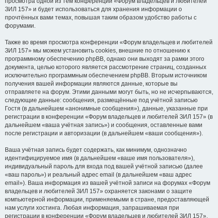
просмотра одной из тем конференции «Форум владельцев и любителей
ЗИЛ 157» и будет использоваться для хранения информации о
прочтённых вами темах, повышая таким образом удобство работы с
форумами.
Также во время просмотра конференции «Форум владельцев и любителей
ЗИЛ 157» мы можем установить cookies, внешние по отношению к
программному обеспечению phpBB, однако они выходят за рамки этого
документа, целью которого является рассмотрение страниц, созданных
исключительно программным обеспечением phpBB. Вторым источником
получения вашей информации являются данные, которые вы
отправляете на форум. Этими данными могут быть, но не исчерпываются,
следующие данные: сообщения, размещённые под учётной записью
Гостя (в дальнейшем «анонимные сообщения»), данные, указанные при
регистрации в конференции «Форум владельцев и любителей ЗИЛ 157» (в
дальнейшем «ваша учётная запись») и сообщения, оставленные вами
после регистрации и авторизации (в дальнейшем «ваши сообщения»).
Ваша учётная запись будет содержать, как минимум, однозначно
идентифицируемое имя (в дальнейшем «ваше имя пользователя»),
индивидуальный пароль для входа под вашей учётной записью (далее
«ваш пароль») и реальный адрес email (в дальнейшем «ваш адрес
email»). Ваша информация из вашей учётной записи на форумах «Форум
владельцев и любителей ЗИЛ 157» охраняется законами о защите
компьютерной информации, применяемыми в стране, предоставляющей
нам услуги хостинга. Любая информация, запрашиваемая при
регистрации в конференции «Форум владельцев и любителей ЗИЛ 157»,