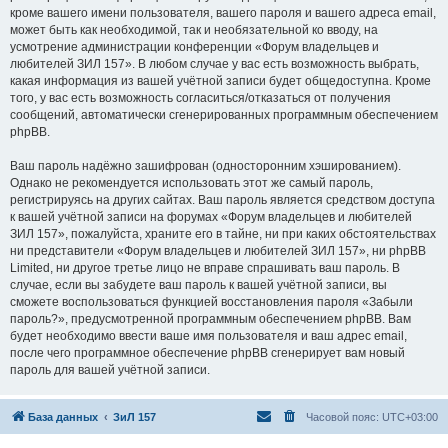
кроме вашего имени пользователя, вашего пароля и вашего адреса email,
может быть как необходимой, так и необязательной ко вводу, на
усмотрение администрации конференции «Форум владельцев и
любителей ЗИЛ 157». В любом случае у вас есть возможность выбрать,
какая информация из вашей учётной записи будет общедоступна. Кроме
того, у вас есть возможность согласиться/отказаться от получения
сообщений, автоматически сгенерированных программным обеспечением
phpBB.
Ваш пароль надёжно зашифрован (односторонним хэшированием).
Однако не рекомендуется использовать этот же самый пароль,
регистрируясь на других сайтах. Ваш пароль является средством доступа
к вашей учётной записи на форумах «Форум владельцев и любителей
ЗИЛ 157», пожалуйста, храните его в тайне, ни при каких обстоятельствах
ни представители «Форум владельцев и любителей ЗИЛ 157», ни phpBB
Limited, ни другое третье лицо не вправе спрашивать ваш пароль. В
случае, если вы забудете ваш пароль к вашей учётной записи, вы
сможете воспользоваться функцией восстановления пароля «Забыли
пароль?», предусмотренной программным обеспечением phpBB. Вам
будет необходимо ввести ваше имя пользователя и ваш адрес email,
после чего программное обеспечение phpBB сгенерирует вам новый
пароль для вашей учётной записи.
База данных
ЗиЛ 157
Часовой пояс:
UTC+03:00