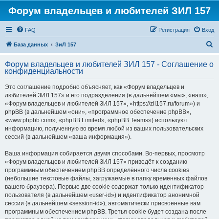
Форум владельцев и любителей ЗИЛ 157
FAQ
Регистрация
Вход
П
База данных
ЗиЛ 157
о
Форум владельцев и любителей ЗИЛ 157 - Соглашение о
и
конфиденциальности
с
Это соглашение подробно объясняет, как «Форум владельцев и
к
любителей ЗИЛ 157» и его подразделения (в дальнейшем «мы», «наш»,
«Форум владельцев и любителей ЗИЛ 157», «https://zil157.ru/forum») и
phpBB (в дальнейшем «они», «программное обеспечение phpBB»,
«www.phpbb.com», «phpBB Limited», «phpBB Teams») используют
информацию, полученную во время любой из ваших пользовательских
сессий (в дальнейшем «ваша информация»).
Ваша информация собирается двумя способами. Во-первых, просмотр
«Форум владельцев и любителей ЗИЛ 157» приведёт к созданию
программным обеспечением phpBB определённого числа cookies
(небольшие текстовые файлы, загружаемые в папку временных файлов
вашего браузера). Первые две cookie содержат только идентификатор
пользователя (в дальнейшем «user-id») и идентификатор анонимной
сессии (в дальнейшем «session-id»), автоматически присвоенные вам
программным обеспечением phpBB. Третья cookie будет создана после