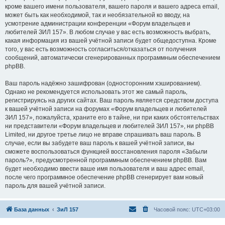
кроме вашего имени пользователя, вашего пароля и вашего адреса email,
может быть как необходимой, так и необязательной ко вводу, на
усмотрение администрации конференции «Форум владельцев и
любителей ЗИЛ 157». В любом случае у вас есть возможность выбрать,
какая информация из вашей учётной записи будет общедоступна. Кроме
того, у вас есть возможность согласиться/отказаться от получения
сообщений, автоматически сгенерированных программным обеспечением
phpBB.
Ваш пароль надёжно зашифрован (односторонним хэшированием).
Однако не рекомендуется использовать этот же самый пароль,
регистрируясь на других сайтах. Ваш пароль является средством доступа
к вашей учётной записи на форумах «Форум владельцев и любителей
ЗИЛ 157», пожалуйста, храните его в тайне, ни при каких обстоятельствах
ни представители «Форум владельцев и любителей ЗИЛ 157», ни phpBB
Limited, ни другое третье лицо не вправе спрашивать ваш пароль. В
случае, если вы забудете ваш пароль к вашей учётной записи, вы
сможете воспользоваться функцией восстановления пароля «Забыли
пароль?», предусмотренной программным обеспечением phpBB. Вам
будет необходимо ввести ваше имя пользователя и ваш адрес email,
после чего программное обеспечение phpBB сгенерирует вам новый
пароль для вашей учётной записи.
База данных
ЗиЛ 157
Часовой пояс:
UTC+03:00