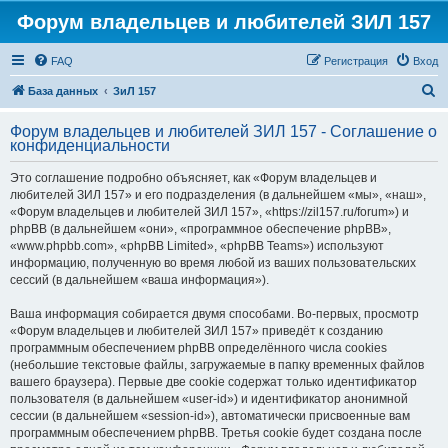
Форум владельцев и любителей ЗИЛ 157
FAQ
Регистрация
Вход
П
База данных
ЗиЛ 157
о
Форум владельцев и любителей ЗИЛ 157 - Соглашение о
и
конфиденциальности
с
Это соглашение подробно объясняет, как «Форум владельцев и
к
любителей ЗИЛ 157» и его подразделения (в дальнейшем «мы», «наш»,
«Форум владельцев и любителей ЗИЛ 157», «https://zil157.ru/forum») и
phpBB (в дальнейшем «они», «программное обеспечение phpBB»,
«www.phpbb.com», «phpBB Limited», «phpBB Teams») используют
информацию, полученную во время любой из ваших пользовательских
сессий (в дальнейшем «ваша информация»).
Ваша информация собирается двумя способами. Во-первых, просмотр
«Форум владельцев и любителей ЗИЛ 157» приведёт к созданию
программным обеспечением phpBB определённого числа cookies
(небольшие текстовые файлы, загружаемые в папку временных файлов
вашего браузера). Первые две cookie содержат только идентификатор
пользователя (в дальнейшем «user-id») и идентификатор анонимной
сессии (в дальнейшем «session-id»), автоматически присвоенные вам
программным обеспечением phpBB. Третья cookie будет создана после