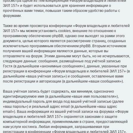
просмотра одной из тем конференции «Форум владельцев и любителей
ЗИЛ 157» и будет использоваться для хранения информации о
прочтённых вами темах, повышая таким образом удобство работы с
форумами.
Также во время просмотра конференции «Форум владельцев и любителей
ЗИЛ 157» мы можем установить cookies, внешние по отношению к
программному обеспечению phpBB, однако они выходят за рамки этого
документа, целью которого является рассмотрение страниц, созданных
исключительно программным обеспечением phpBB. Вторым источником
получения вашей информации являются данные, которые вы
отправляете на форум. Этими данными могут быть, но не исчерпываются,
следующие данные: сообщения, размещённые под учётной записью
Гостя (в дальнейшем «анонимные сообщения»), данные, указанные при
регистрации в конференции «Форум владельцев и любителей ЗИЛ 157» (в
дальнейшем «ваша учётная запись») и сообщения, оставленные вами
после регистрации и авторизации (в дальнейшем «ваши сообщения»).
Ваша учётная запись будет содержать, как минимум, однозначно
идентифицируемое имя (в дальнейшем «ваше имя пользователя»),
индивидуальный пароль для входа под вашей учётной записью (далее
«ваш пароль») и реальный адрес email (в дальнейшем «ваш адрес
email»). Ваша информация из вашей учётной записи на форумах «Форум
владельцев и любителей ЗИЛ 157» охраняется законами о защите
компьютерной информации, применяемыми в стране, предоставляющей
нам услуги хостинга. Любая информация, запрашиваемая при
регистрации в конференции «Форум владельцев и любителей ЗИЛ 157»,