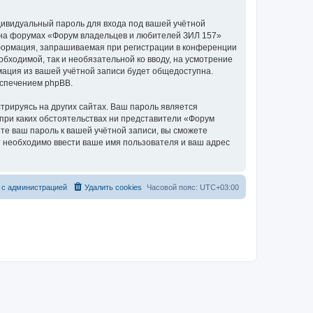
дивидуальный пароль для входа под вашей учётной
и на форумах «Форум владельцев и любителей ЗИЛ 157»
формация, запрашиваемая при регистрации в конференции
бходимой, так и необязательной ко вводу, на усмотрение
мация из вашей учётной записи будет общедоступна.
еспечением phpBB.
рируясь на других сайтах. Ваш пароль является
 при каких обстоятельствах ни представители «Форум
ете ваш пароль к вашей учётной записи, вы сможете
 необходимо ввести ваше имя пользователя и ваш адрес
 с администрацией
Удалить cookies
Часовой пояс:
UTC+03:00