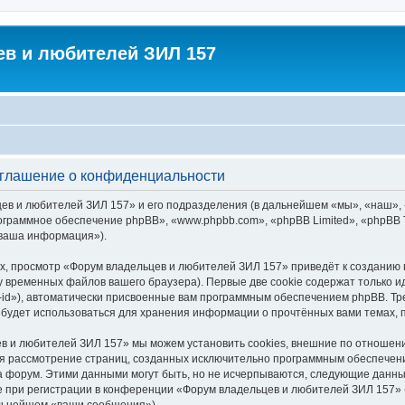
в и любителей ЗИЛ 157
оглашение о конфиденциальности
цев и любителей ЗИЛ 157» и его подразделения (в дальнейшем «мы», «наш»,
 «программное обеспечение phpBB», «www.phpbb.com», «phpBB Limited», «php
«ваша информация»).
х, просмотр «Форум владельцев и любителей ЗИЛ 157» приведёт к созданию
у временных файлов вашего браузера). Первые две cookie содержат только и
id»), автоматически присвоенные вам программным обеспечением phpBB. Тре
будет использоваться для хранения информации о прочтённых вами темах, 
в и любителей ЗИЛ 157» мы можем установить cookies, внешние по отношен
ется рассмотрение страниц, созданных исключительно программным обеспече
 форум. Этими данными могут быть, но не исчерпываются, следующие данны
при регистрации в конференции «Форум владельцев и любителей ЗИЛ 157» (