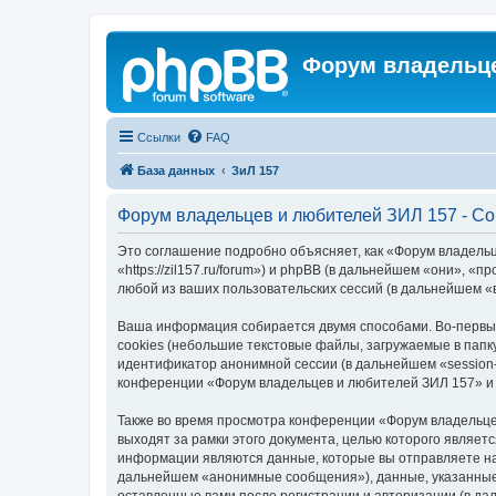
Форум владельце
Ссылки
FAQ
База данных
ЗиЛ 157
Форум владельцев и любителей ЗИЛ 157 - С
Это соглашение подробно объясняет, как «Форум владель
«https://zil157.ru/forum») и phpBB (в дальнейшем «они»,
любой из ваших пользовательских сессий (в дальнейшем 
Ваша информация собирается двумя способами. Во-первы
cookies (небольшие текстовые файлы, загружаемые в папк
идентификатор анонимной сессии (в дальнейшем «session-
конференции «Форум владельцев и любителей ЗИЛ 157» и 
Также во время просмотра конференции «Форум владельце
выходят за рамки этого документа, целью которого явля
информации являются данные, которые вы отправляете на
дальнейшем «анонимные сообщения»), данные, указанные 