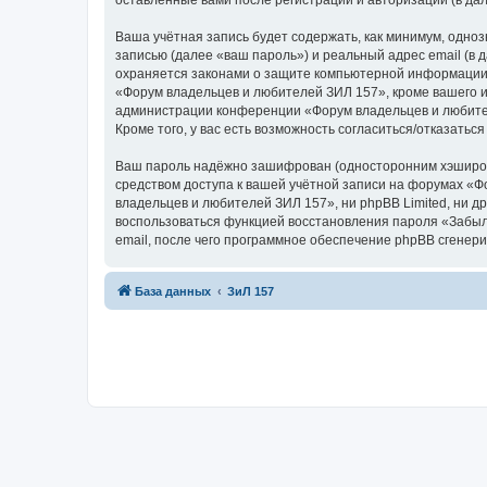
оставленные вами после регистрации и авторизации (в д
Ваша учётная запись будет содержать, как минимум, одн
записью (далее «ваш пароль») и реальный адрес email (в
охраняется законами о защите компьютерной информации,
«Форум владельцев и любителей ЗИЛ 157», кроме вашего им
администрации конференции «Форум владельцев и любителе
Кроме того, у вас есть возможность согласиться/отказат
Ваш пароль надёжно зашифрован (односторонним хэширован
средством доступа к вашей учётной записи на форумах «Фо
владельцев и любителей ЗИЛ 157», ни phpBB Limited, ни др
воспользоваться функцией восстановления пароля «Забыл
email, после чего программное обеспечение phpBB сгенери
База данных
ЗиЛ 157