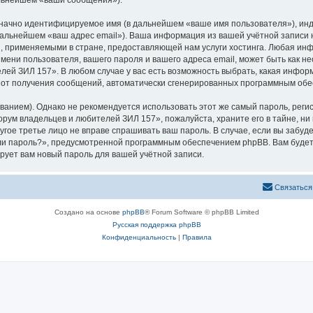
альнейшем «ваши сообщения»).
означно идентифицируемое имя (в дальнейшем «ваше имя пользователя»), ин
 дальнейшем «ваш адрес email»). Ваша информация из вашей учётной запис
 применяемыми в стране, предоставляющей нам услуги хостинга. Любая ин
ени пользователя, вашего пароля и вашего адреса email, может быть как нео
й ЗИЛ 157». В любом случае у вас есть возможность выбрать, какая инфор
ься от получения сообщений, автоматически сгенерированных программным об
ием). Однако не рекомендуется использовать этот же самый пароль, регист
рум владельцев и любителей ЗИЛ 157», пожалуйста, храните его в тайне, ни
угое третье лицо не вправе спрашивать ваш пароль. В случае, если вы забуд
и пароль?», предусмотренной программным обеспечением phpBB. Вам будет
рует вам новый пароль для вашей учётной записи.
Связаться
Создано на основе
phpBB
® Forum Software © phpBB Limited
Русская поддержка phpBB
Конфиденциальность
|
Правила