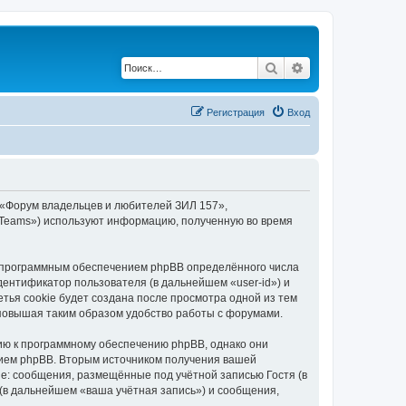
Поиск
Расширенный по
Регистрация
Вход
 «Форум владельцев и любителей ЗИЛ 157»,
BB Teams») используют информацию, полученную во время
 программным обеспечением phpBB определённого числа
дентификатор пользователя (в дальнейшем «user-id») и
тья cookie будет создана после просмотра одной из тем
повышая таким образом удобство работы с форумами.
ию к программному обеспечению phpBB, однако они
нием phpBB. Вторым источником получения вашей
е: сообщения, размещённые под учётной записью Гостя (в
в дальнейшем «ваша учётная запись») и сообщения,