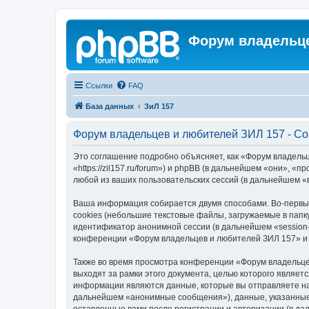
Форум владельце
Ссылки
FAQ
База данных
ЗиЛ 157
Форум владельцев и любителей ЗИЛ 157 - С
Это соглашение подробно объясняет, как «Форум владель
«https://zil157.ru/forum») и phpBB (в дальнейшем «они»,
любой из ваших пользовательских сессий (в дальнейшем 
Ваша информация собирается двумя способами. Во-первы
cookies (небольшие текстовые файлы, загружаемые в папк
идентификатор анонимной сессии (в дальнейшем «session-
конференции «Форум владельцев и любителей ЗИЛ 157» и 
Также во время просмотра конференции «Форум владельце
выходят за рамки этого документа, целью которого явля
информации являются данные, которые вы отправляете на
дальнейшем «анонимные сообщения»), данные, указанные 