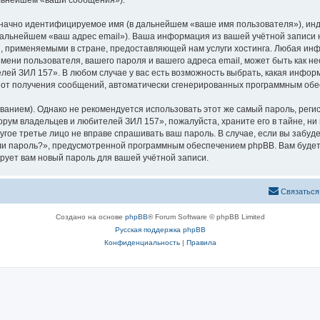
альнейшем «ваши сообщения»).
означно идентифицируемое имя (в дальнейшем «ваше имя пользователя»), ин
 дальнейшем «ваш адрес email»). Ваша информация из вашей учётной запис
 применяемыми в стране, предоставляющей нам услуги хостинга. Любая ин
ени пользователя, вашего пароля и вашего адреса email, может быть как нео
й ЗИЛ 157». В любом случае у вас есть возможность выбрать, какая инфор
ься от получения сообщений, автоматически сгенерированных программным об
ием). Однако не рекомендуется использовать этот же самый пароль, регист
рум владельцев и любителей ЗИЛ 157», пожалуйста, храните его в тайне, ни
угое третье лицо не вправе спрашивать ваш пароль. В случае, если вы забуд
и пароль?», предусмотренной программным обеспечением phpBB. Вам будет
рует вам новый пароль для вашей учётной записи.
Связаться
Создано на основе
phpBB
® Forum Software © phpBB Limited
Русская поддержка phpBB
Конфиденциальность
|
Правила