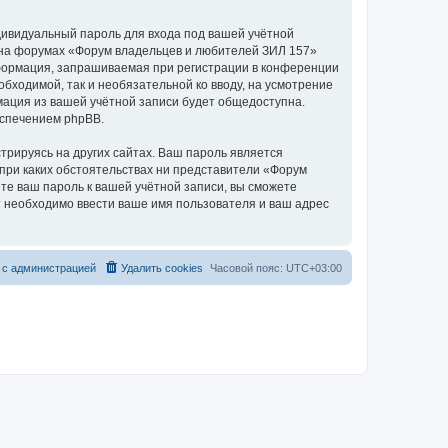
дивидуальный пароль для входа под вашей учётной
и на форумах «Форум владельцев и любителей ЗИЛ 157»
формация, запрашиваемая при регистрации в конференции
бходимой, так и необязательной ко вводу, на усмотрение
мация из вашей учётной записи будет общедоступна.
еспечением phpBB.
рируясь на других сайтах. Ваш пароль является
 при каких обстоятельствах ни представители «Форум
ете ваш пароль к вашей учётной записи, вы сможете
 необходимо ввести ваше имя пользователя и ваш адрес
 с администрацией
Удалить cookies
Часовой пояс:
UTC+03:00