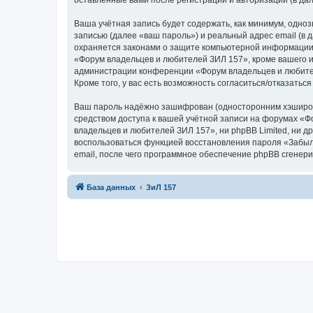
оставленные вами после регистрации и авторизации (в д
Ваша учётная запись будет содержать, как минимум, одн
записью (далее «ваш пароль») и реальный адрес email (в
охраняется законами о защите компьютерной информации,
«Форум владельцев и любителей ЗИЛ 157», кроме вашего им
администрации конференции «Форум владельцев и любителе
Кроме того, у вас есть возможность согласиться/отказат
Ваш пароль надёжно зашифрован (односторонним хэширован
средством доступа к вашей учётной записи на форумах «Фо
владельцев и любителей ЗИЛ 157», ни phpBB Limited, ни др
воспользоваться функцией восстановления пароля «Забыл
email, после чего программное обеспечение phpBB сгенери
База данных
ЗиЛ 157