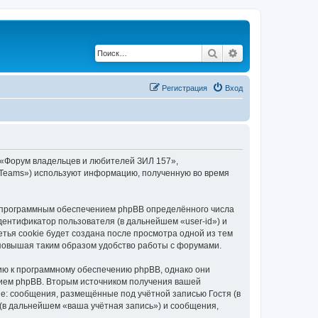
Поиск
Расширенный по
Регистрация
Вход
 «Форум владельцев и любителей ЗИЛ 157»,
BB Teams») используют информацию, полученную во время
 программным обеспечением phpBB определённого числа
дентификатор пользователя (в дальнейшем «user-id») и
тья cookie будет создана после просмотра одной из тем
повышая таким образом удобство работы с форумами.
ию к программному обеспечению phpBB, однако они
нием phpBB. Вторым источником получения вашей
е: сообщения, размещённые под учётной записью Гостя (в
в дальнейшем «ваша учётная запись») и сообщения,