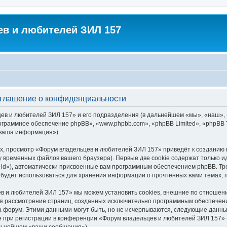
в и любителей ЗИЛ 157
оглашение о конфиденциальности
цев и любителей ЗИЛ 157» и его подразделения (в дальнейшем «мы», «наш»,
 «программное обеспечение phpBB», «www.phpbb.com», «phpBB Limited», «php
«ваша информация»).
х, просмотр «Форум владельцев и любителей ЗИЛ 157» приведёт к созданию
у временных файлов вашего браузера). Первые две cookie содержат только и
id»), автоматически присвоенные вам программным обеспечением phpBB. Тре
будет использоваться для хранения информации о прочтённых вами темах, 
в и любителей ЗИЛ 157» мы можем установить cookies, внешние по отношен
ется рассмотрение страниц, созданных исключительно программным обеспече
 форум. Этими данными могут быть, но не исчерпываются, следующие данны
при регистрации в конференции «Форум владельцев и любителей ЗИЛ 157» (