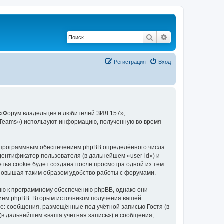
Поиск
Расширенный по
Регистрация
Вход
 «Форум владельцев и любителей ЗИЛ 157»,
BB Teams») используют информацию, полученную во время
 программным обеспечением phpBB определённого числа
дентификатор пользователя (в дальнейшем «user-id») и
тья cookie будет создана после просмотра одной из тем
повышая таким образом удобство работы с форумами.
ию к программному обеспечению phpBB, однако они
нием phpBB. Вторым источником получения вашей
е: сообщения, размещённые под учётной записью Гостя (в
в дальнейшем «ваша учётная запись») и сообщения,