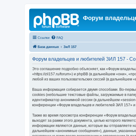
Форум владельце
Ссылки
FAQ
База данных
ЗиЛ 157
Форум владельцев и любителей ЗИЛ 157 - С
Это соглашение подробно объясняет, как «Форум владель
«https://zil157.ru/forum») и phpBB (в дальнейшем «они»,
любой из ваших пользовательских сессий (в дальнейшем 
Ваша информация собирается двумя способами. Во-первы
cookies (небольшие текстовые файлы, загружаемые в папк
идентификатор анонимной сессии (в дальнейшем «session-
конференции «Форум владельцев и любителей ЗИЛ 157» и 
Также во время просмотра конференции «Форум владельце
выходят за рамки этого документа, целью которого явля
информации являются данные, которые вы отправляете на
дальнейшем «анонимные сообщения»), данные, указанные 