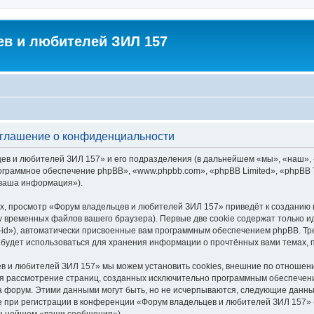
в и любителей ЗИЛ 157
оглашение о конфиденциальности
цев и любителей ЗИЛ 157» и его подразделения (в дальнейшем «мы», «наш»,
 «программное обеспечение phpBB», «www.phpbb.com», «phpBB Limited», «php
«ваша информация»).
х, просмотр «Форум владельцев и любителей ЗИЛ 157» приведёт к созданию
у временных файлов вашего браузера). Первые две cookie содержат только и
id»), автоматически присвоенные вам программным обеспечением phpBB. Тре
будет использоваться для хранения информации о прочтённых вами темах, 
в и любителей ЗИЛ 157» мы можем установить cookies, внешние по отношен
ется рассмотрение страниц, созданных исключительно программным обеспече
 форум. Этими данными могут быть, но не исчерпываются, следующие данны
при регистрации в конференции «Форум владельцев и любителей ЗИЛ 157» (