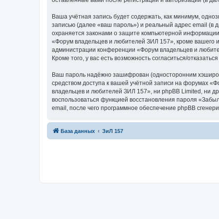
оставленные вами после регистрации и авторизации (в д
Ваша учётная запись будет содержать, как минимум, одн
записью (далее «ваш пароль») и реальный адрес email (в
охраняется законами о защите компьютерной информации,
«Форум владельцев и любителей ЗИЛ 157», кроме вашего им
администрации конференции «Форум владельцев и любителе
Кроме того, у вас есть возможность согласиться/отказат
Ваш пароль надёжно зашифрован (односторонним хэширован
средством доступа к вашей учётной записи на форумах «Фо
владельцев и любителей ЗИЛ 157», ни phpBB Limited, ни др
воспользоваться функцией восстановления пароля «Забыл
email, после чего программное обеспечение phpBB сгенери
База данных
ЗиЛ 157