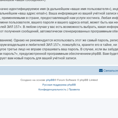
альнейшем «ваши сообщения»).
означно идентифицируемое имя (в дальнейшем «ваше имя пользователя»), ин
 дальнейшем «ваш адрес email»). Ваша информация из вашей учётной запис
 применяемыми в стране, предоставляющей нам услуги хостинга. Любая ин
ени пользователя, вашего пароля и вашего адреса email, может быть как нео
й ЗИЛ 157». В любом случае у вас есть возможность выбрать, какая инфор
ься от получения сообщений, автоматически сгенерированных программным об
ием). Однако не рекомендуется использовать этот же самый пароль, регист
рум владельцев и любителей ЗИЛ 157», пожалуйста, храните его в тайне, ни
угое третье лицо не вправе спрашивать ваш пароль. В случае, если вы забуд
и пароль?», предусмотренной программным обеспечением phpBB. Вам будет
рует вам новый пароль для вашей учётной записи.
Связаться
Создано на основе
phpBB
® Forum Software © phpBB Limited
Русская поддержка phpBB
Конфиденциальность
|
Правила