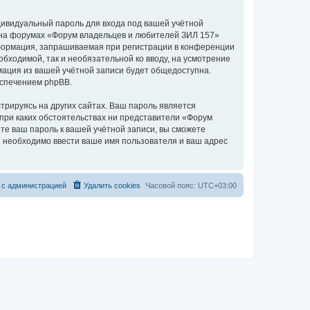
дивидуальный пароль для входа под вашей учётной
и на форумах «Форум владельцев и любителей ЗИЛ 157»
формация, запрашиваемая при регистрации в конференции
бходимой, так и необязательной ко вводу, на усмотрение
мация из вашей учётной записи будет общедоступна.
еспечением phpBB.
рируясь на других сайтах. Ваш пароль является
 при каких обстоятельствах ни представители «Форум
ете ваш пароль к вашей учётной записи, вы сможете
 необходимо ввести ваше имя пользователя и ваш адрес
 с администрацией
Удалить cookies
Часовой пояс:
UTC+03:00