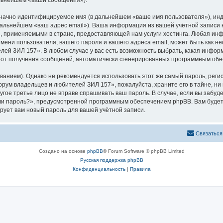
альнейшем «ваши сообщения»).
означно идентифицируемое имя (в дальнейшем «ваше имя пользователя»), ин
 дальнейшем «ваш адрес email»). Ваша информация из вашей учётной запис
 применяемыми в стране, предоставляющей нам услуги хостинга. Любая ин
ени пользователя, вашего пароля и вашего адреса email, может быть как нео
й ЗИЛ 157». В любом случае у вас есть возможность выбрать, какая инфор
ься от получения сообщений, автоматически сгенерированных программным об
ием). Однако не рекомендуется использовать этот же самый пароль, регист
рум владельцев и любителей ЗИЛ 157», пожалуйста, храните его в тайне, ни
угое третье лицо не вправе спрашивать ваш пароль. В случае, если вы забуд
и пароль?», предусмотренной программным обеспечением phpBB. Вам будет
рует вам новый пароль для вашей учётной записи.
Связаться
Создано на основе
phpBB
® Forum Software © phpBB Limited
Русская поддержка phpBB
Конфиденциальность
|
Правила