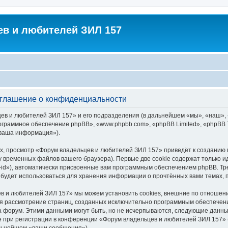
в и любителей ЗИЛ 157
оглашение о конфиденциальности
цев и любителей ЗИЛ 157» и его подразделения (в дальнейшем «мы», «наш»,
 «программное обеспечение phpBB», «www.phpbb.com», «phpBB Limited», «php
«ваша информация»).
х, просмотр «Форум владельцев и любителей ЗИЛ 157» приведёт к созданию
у временных файлов вашего браузера). Первые две cookie содержат только и
id»), автоматически присвоенные вам программным обеспечением phpBB. Тре
будет использоваться для хранения информации о прочтённых вами темах, 
в и любителей ЗИЛ 157» мы можем установить cookies, внешние по отношен
ется рассмотрение страниц, созданных исключительно программным обеспече
 форум. Этими данными могут быть, но не исчерпываются, следующие данны
при регистрации в конференции «Форум владельцев и любителей ЗИЛ 157» (