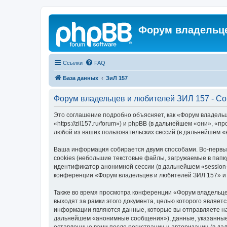
Форум владельце
Ссылки
FAQ
База данных
ЗиЛ 157
Форум владельцев и любителей ЗИЛ 157 - С
Это соглашение подробно объясняет, как «Форум владель
«https://zil157.ru/forum») и phpBB (в дальнейшем «они»,
любой из ваших пользовательских сессий (в дальнейшем 
Ваша информация собирается двумя способами. Во-первы
cookies (небольшие текстовые файлы, загружаемые в папк
идентификатор анонимной сессии (в дальнейшем «session-
конференции «Форум владельцев и любителей ЗИЛ 157» и 
Также во время просмотра конференции «Форум владельце
выходят за рамки этого документа, целью которого явля
информации являются данные, которые вы отправляете на
дальнейшем «анонимные сообщения»), данные, указанные 