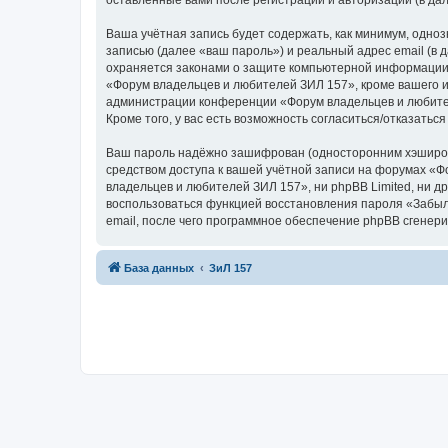
оставленные вами после регистрации и авторизации (в д
Ваша учётная запись будет содержать, как минимум, одн
записью (далее «ваш пароль») и реальный адрес email (в
охраняется законами о защите компьютерной информации,
«Форум владельцев и любителей ЗИЛ 157», кроме вашего им
администрации конференции «Форум владельцев и любителе
Кроме того, у вас есть возможность согласиться/отказат
Ваш пароль надёжно зашифрован (односторонним хэширован
средством доступа к вашей учётной записи на форумах «Фо
владельцев и любителей ЗИЛ 157», ни phpBB Limited, ни др
воспользоваться функцией восстановления пароля «Забыл
email, после чего программное обеспечение phpBB сгенери
База данных
ЗиЛ 157