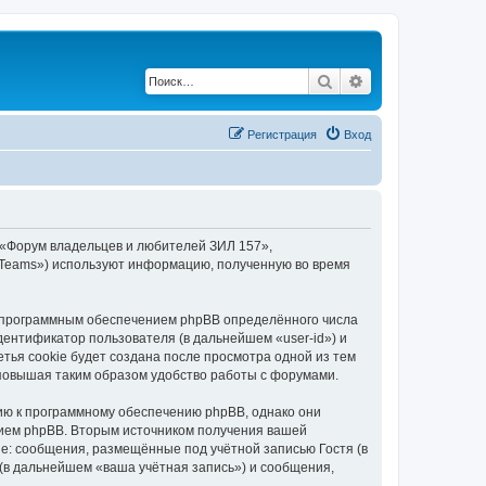
Поиск
Расширенный по
Регистрация
Вход
 «Форум владельцев и любителей ЗИЛ 157»,
BB Teams») используют информацию, полученную во время
 программным обеспечением phpBB определённого числа
дентификатор пользователя (в дальнейшем «user-id») и
тья cookie будет создана после просмотра одной из тем
повышая таким образом удобство работы с форумами.
ию к программному обеспечению phpBB, однако они
нием phpBB. Вторым источником получения вашей
е: сообщения, размещённые под учётной записью Гостя (в
в дальнейшем «ваша учётная запись») и сообщения,