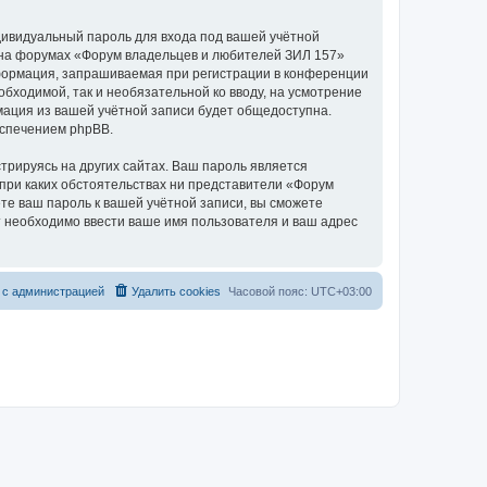
дивидуальный пароль для входа под вашей учётной
и на форумах «Форум владельцев и любителей ЗИЛ 157»
формация, запрашиваемая при регистрации в конференции
бходимой, так и необязательной ко вводу, на усмотрение
мация из вашей учётной записи будет общедоступна.
еспечением phpBB.
рируясь на других сайтах. Ваш пароль является
 при каких обстоятельствах ни представители «Форум
ете ваш пароль к вашей учётной записи, вы сможете
 необходимо ввести ваше имя пользователя и ваш адрес
 с администрацией
Удалить cookies
Часовой пояс:
UTC+03:00