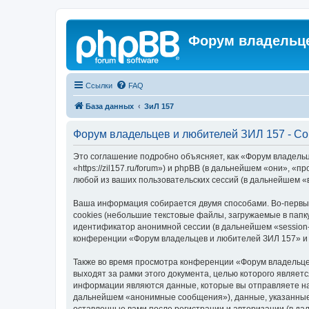
Форум владельце
Ссылки
FAQ
База данных
ЗиЛ 157
Форум владельцев и любителей ЗИЛ 157 - С
Это соглашение подробно объясняет, как «Форум владель
«https://zil157.ru/forum») и phpBB (в дальнейшем «они»,
любой из ваших пользовательских сессий (в дальнейшем 
Ваша информация собирается двумя способами. Во-первы
cookies (небольшие текстовые файлы, загружаемые в папк
идентификатор анонимной сессии (в дальнейшем «session-
конференции «Форум владельцев и любителей ЗИЛ 157» и 
Также во время просмотра конференции «Форум владельце
выходят за рамки этого документа, целью которого явля
информации являются данные, которые вы отправляете на
дальнейшем «анонимные сообщения»), данные, указанные 