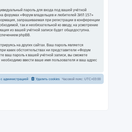
дивидуальный пароль для входа под вашей учётной
и на форумах «Форум владельцев и любителей ЗИЛ 157»
формация, запрашиваемая при регистрации в конференции
бходимой, так и необязательной ко вводу, на усмотрение
мация из вашей учётной записи будет общедоступна.
еспечением phpBB.
рируясь на других сайтах. Ваш пароль является
 при каких обстоятельствах ни представители «Форум
ете ваш пароль к вашей учётной записи, вы сможете
 необходимо ввести ваше имя пользователя и ваш адрес
 с администрацией
Удалить cookies
Часовой пояс:
UTC+03:00