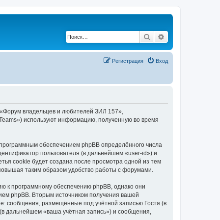
Поиск
Расширенный по
Регистрация
Вход
 «Форум владельцев и любителей ЗИЛ 157»,
BB Teams») используют информацию, полученную во время
 программным обеспечением phpBB определённого числа
дентификатор пользователя (в дальнейшем «user-id») и
тья cookie будет создана после просмотра одной из тем
повышая таким образом удобство работы с форумами.
ию к программному обеспечению phpBB, однако они
нием phpBB. Вторым источником получения вашей
е: сообщения, размещённые под учётной записью Гостя (в
в дальнейшем «ваша учётная запись») и сообщения,