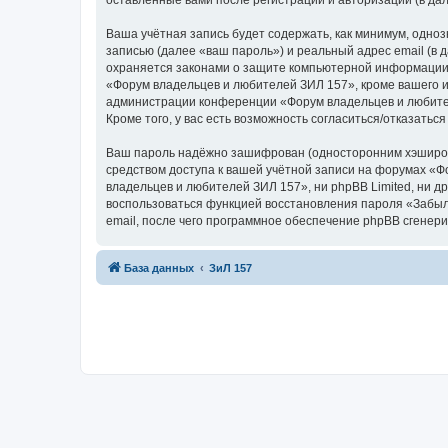
оставленные вами после регистрации и авторизации (в д
Ваша учётная запись будет содержать, как минимум, одн
записью (далее «ваш пароль») и реальный адрес email (в
охраняется законами о защите компьютерной информации,
«Форум владельцев и любителей ЗИЛ 157», кроме вашего им
администрации конференции «Форум владельцев и любителе
Кроме того, у вас есть возможность согласиться/отказат
Ваш пароль надёжно зашифрован (односторонним хэширован
средством доступа к вашей учётной записи на форумах «Фо
владельцев и любителей ЗИЛ 157», ни phpBB Limited, ни др
воспользоваться функцией восстановления пароля «Забыл
email, после чего программное обеспечение phpBB сгенери
База данных
ЗиЛ 157