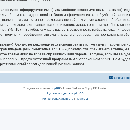
альнейшем «ваши сообщения»).
означно идентифицируемое имя (в дальнейшем «ваше имя пользователя»), ин
 дальнейшем «ваш адрес email»). Ваша информация из вашей учётной запис
 применяемыми в стране, предоставляющей нам услуги хостинга. Любая ин
ени пользователя, вашего пароля и вашего адреса email, может быть как нео
й ЗИЛ 157». В любом случае у вас есть возможность выбрать, какая инфор
ься от получения сообщений, автоматически сгенерированных программным об
ием). Однако не рекомендуется использовать этот же самый пароль, регист
рум владельцев и любителей ЗИЛ 157», пожалуйста, храните его в тайне, ни
угое третье лицо не вправе спрашивать ваш пароль. В случае, если вы забуд
и пароль?», предусмотренной программным обеспечением phpBB. Вам будет
рует вам новый пароль для вашей учётной записи.
Связаться
Создано на основе
phpBB
® Forum Software © phpBB Limited
Русская поддержка phpBB
Конфиденциальность
|
Правила