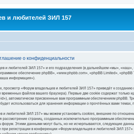
в и любителей ЗИЛ 157
оглашение о конфиденциальности
цев и любителей ЗИЛ 157» и его подразделения (в дальнейшем «мы», «наш»,
 «программное обеспечение phpBB», «www.phpbb.com», «phpBB Limited», «php
«ваша информация»).
х, просмотр «Форум владельцев и любителей ЗИЛ 157» приведёт к созданию
у временных файлов вашего браузера). Первые две cookie содержат только и
id»), автоматически присвоенные вам программным обеспечением phpBB. Тре
будет использоваться для хранения информации о прочтённых вами темах, 
в и любителей ЗИЛ 157» мы можем установить cookies, внешние по отношен
ется рассмотрение страниц, созданных исключительно программным обеспече
 форум. Этими данными могут быть, но не исчерпываются, следующие данны
при регистрации в конференции «Форум владельцев и любителей ЗИЛ 157» (