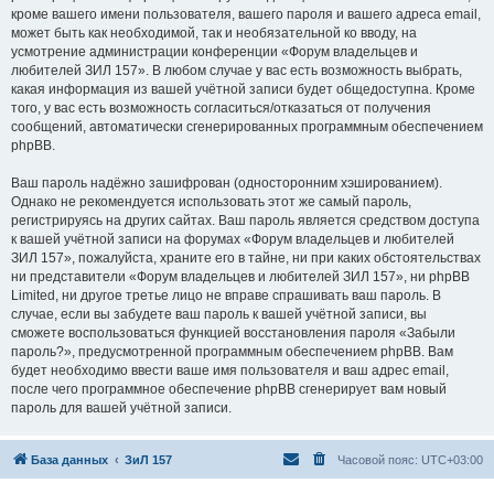
кроме вашего имени пользователя, вашего пароля и вашего адреса email,
может быть как необходимой, так и необязательной ко вводу, на
усмотрение администрации конференции «Форум владельцев и
любителей ЗИЛ 157». В любом случае у вас есть возможность выбрать,
какая информация из вашей учётной записи будет общедоступна. Кроме
того, у вас есть возможность согласиться/отказаться от получения
сообщений, автоматически сгенерированных программным обеспечением
phpBB.
Ваш пароль надёжно зашифрован (односторонним хэшированием).
Однако не рекомендуется использовать этот же самый пароль,
регистрируясь на других сайтах. Ваш пароль является средством доступа
к вашей учётной записи на форумах «Форум владельцев и любителей
ЗИЛ 157», пожалуйста, храните его в тайне, ни при каких обстоятельствах
ни представители «Форум владельцев и любителей ЗИЛ 157», ни phpBB
Limited, ни другое третье лицо не вправе спрашивать ваш пароль. В
случае, если вы забудете ваш пароль к вашей учётной записи, вы
сможете воспользоваться функцией восстановления пароля «Забыли
пароль?», предусмотренной программным обеспечением phpBB. Вам
будет необходимо ввести ваше имя пользователя и ваш адрес email,
после чего программное обеспечение phpBB сгенерирует вам новый
пароль для вашей учётной записи.
База данных
ЗиЛ 157
Часовой пояс:
UTC+03:00