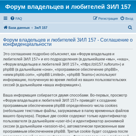
Форум владельцев и любителей ЗИЛ 157
FAQ
Регистрация
Вход
П
База данных
ЗиЛ 157
о
Форум владельцев и любителей ЗИЛ 157 - Соглашение о
и
конфиденциальности
с
Это соглашение подробно объясняет, как «Форум владельцев и
к
любителей ЗИЛ 157» и его подразделения (в дальнейшем «мы», «наш»,
«Форум владельцев и любителей ЗИЛ 157», «https://zil157.ru/forum») и
phpBB (в дальнейшем «они», «программное обеспечение phpBB»,
«www.phpbb.com», «phpBB Limited», «phpBB Teams») используют
информацию, полученную во время любой из ваших пользовательских
сессий (в дальнейшем «ваша информация»).
Ваша информация собирается двумя способами. Во-первых, просмотр
«Форум владельцев и любителей ЗИЛ 157» приведёт к созданию
программным обеспечением phpBB определённого числа cookies
(небольшие текстовые файлы, загружаемые в папку временных файлов
вашего браузера). Первые две cookie содержат только идентификатор
пользователя (в дальнейшем «user-id») и идентификатор анонимной
сессии (в дальнейшем «session-id»), автоматически присвоенные вам
программным обеспечением phpBB. Третья cookie будет создана после