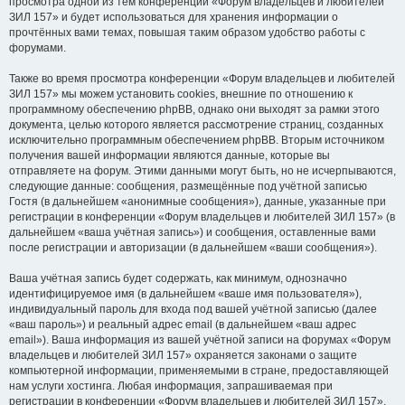
просмотра одной из тем конференции «Форум владельцев и любителей
ЗИЛ 157» и будет использоваться для хранения информации о
прочтённых вами темах, повышая таким образом удобство работы с
форумами.
Также во время просмотра конференции «Форум владельцев и любителей
ЗИЛ 157» мы можем установить cookies, внешние по отношению к
программному обеспечению phpBB, однако они выходят за рамки этого
документа, целью которого является рассмотрение страниц, созданных
исключительно программным обеспечением phpBB. Вторым источником
получения вашей информации являются данные, которые вы
отправляете на форум. Этими данными могут быть, но не исчерпываются,
следующие данные: сообщения, размещённые под учётной записью
Гостя (в дальнейшем «анонимные сообщения»), данные, указанные при
регистрации в конференции «Форум владельцев и любителей ЗИЛ 157» (в
дальнейшем «ваша учётная запись») и сообщения, оставленные вами
после регистрации и авторизации (в дальнейшем «ваши сообщения»).
Ваша учётная запись будет содержать, как минимум, однозначно
идентифицируемое имя (в дальнейшем «ваше имя пользователя»),
индивидуальный пароль для входа под вашей учётной записью (далее
«ваш пароль») и реальный адрес email (в дальнейшем «ваш адрес
email»). Ваша информация из вашей учётной записи на форумах «Форум
владельцев и любителей ЗИЛ 157» охраняется законами о защите
компьютерной информации, применяемыми в стране, предоставляющей
нам услуги хостинга. Любая информация, запрашиваемая при
регистрации в конференции «Форум владельцев и любителей ЗИЛ 157»,